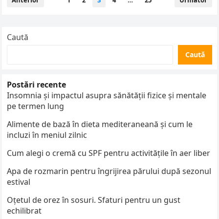
Anterior
1
2
3
4
…
25
Următor
articole
Caută
Caută
Postări recente
Insomnia și impactul asupra sănătății fizice și mentale
pe termen lung
Alimente de bază în dieta mediteraneană și cum le
incluzi în meniul zilnic
Cum alegi o cremă cu SPF pentru activitățile în aer liber
Apa de rozmarin pentru îngrijirea părului după sezonul
estival
Oțetul de orez în sosuri. Sfaturi pentru un gust
echilibrat