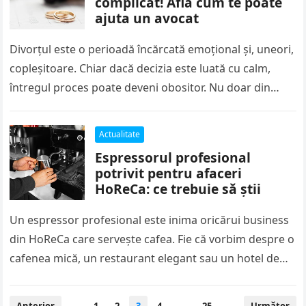
complicat! Află cum te poate
ajuta un avocat
Divorțul este o perioadă încărcată emoțional și, uneori,
copleșitoare. Chiar dacă decizia este luată cu calm,
întregul proces poate deveni obositor. Nu doar din
cauza separării în…
Actualitate
Espressorul profesional
potrivit pentru afaceri
HoReCa: ce trebuie să știi
Un espressor profesional este inima oricărui business
din HoReCa care servește cafea. Fie că vorbim despre o
cafenea mică, un restaurant elegant sau un hotel de
lux,…
Paginație