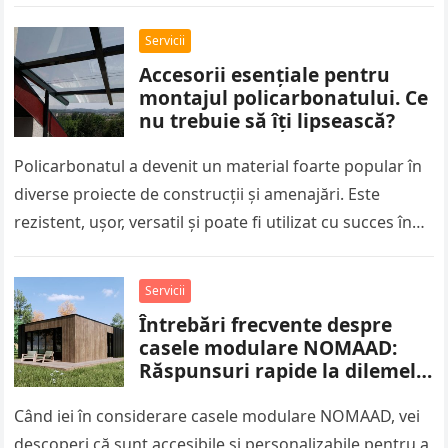
se bucura…
Servicii
Accesorii esențiale pentru
montajul policarbonatului. Ce
nu trebuie să îți lipsească?
Policarbonatul a devenit un material foarte popular în
diverse proiecte de construcții și amenajări. Este
rezistent, ușor, versatil și poate fi utilizat cu succes în
realizarea acoperișurilor…
Servicii
Întrebări frecvente despre
casele modulare NOMAAD:
Răspunsuri rapide la dilemele
clienților
Când iei în considerare casele modulare NOMAAD, vei
descoperi că sunt accesibile și personalizabile pentru a