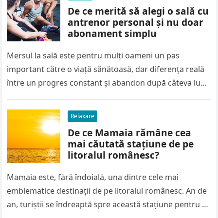
De ce merită să alegi o sală cu
antrenor personal și nu doar
abonament simplu
Mersul la sală este pentru mulți oameni un pas
important către o viață sănătoasă, dar diferența reală
între un progres constant și abandon după câteva luni
o…
Relaxare
De ce Mamaia rămâne cea
mai căutată stațiune de pe
litoralul românesc?
Mamaia este, fără îndoială, una dintre cele mai
emblematice destinații de pe litoralul românesc. An de
an, turiștii se îndreaptă spre această stațiune pentru a