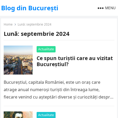
Blog din București
MENU
Home
Lună:
septembrie 2024
Lună:
septembrie 2024
Actualitate
Ce spun turiștii care au vizitat
Bucureștiul?
Bucureștiul, capitala României, este un oraș care
atrage anual numeroși turiști din întreaga lume,
fiecare venind cu așteptări diverse și curiozități despre
cultura locală. Într-o lume în…
Actualitate