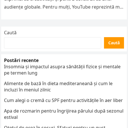
audiențe globale. Pentru mulți, YouTube reprezintă mai
mult decât un loc pentru a viziona…
Caută
Caută
Postări recente
Insomnia și impactul asupra sănătății fizice și mentale
pe termen lung
Alimente de bază în dieta mediteraneană și cum le
incluzi în meniul zilnic
Cum alegi o cremă cu SPF pentru activitățile în aer liber
Apa de rozmarin pentru îngrijirea părului după sezonul
estival
Oțetul de orez în sosuri. Sfaturi pentru un gust