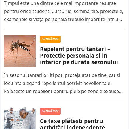
Timpul este una dintre cele mai importante resurse
pentru orice student. Cursurile, seminarele, proiectele,
examenele și viața personală trebuie împărțite într-un
program care de multe ori pare…
Actualitate
Repelent pentru tantari –
Protectie personala si in
interior pe durata sezonului
In sezonul tantarilor, iti poti proteja atat pe tine, cat si
locuinta alegand repellentul potrivit nevoilor tale.
Foloseste un repellent pentru piele pe zonele expuse
atunci cand…
Actualitate
Ce taxe plătești pentru
activități independente