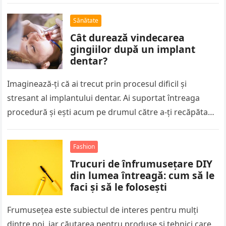
elegant și cel casual…
Sănătate
Cât durează vindecarea
gingiilor după un implant
dentar?
Imaginează-ți că ai trecut prin procesul dificil și
stresant al implantului dentar. Ai suportat întreaga
procedură și ești acum pe drumul către a-ți recăpăta
zâmbetul și încrederea…
Fashion
Trucuri de înfrumusețare DIY
din lumea întreagă: cum să le
faci și să le folosești
Frumusețea este subiectul de interes pentru mulți
dintre noi, iar căutarea pentru produse și tehnici care