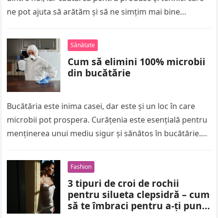
ne pot ajuta să arătăm și să ne simțim mai bine…
Sănătate
Cum să elimini 100% microbii
din bucătărie
Bucătăria este inima casei, dar este și un loc în care
microbii pot prospera. Curățenia este esențială pentru
menținerea unui mediu sigur și sănătos în bucătărie.
Cu…
Fashion
3 tipuri de croi de rochii
pentru silueta clepsidră – cum
să te îmbraci pentru a-ți pune
într-o lumină bună corpul