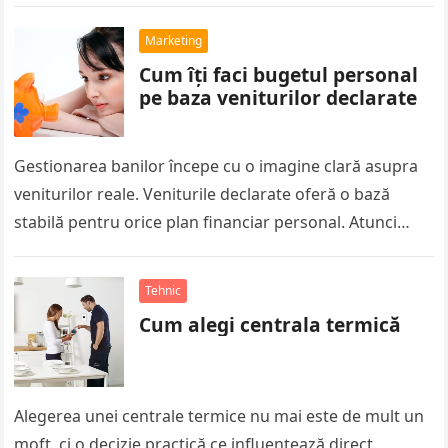
lucrările pot fi oprite rapid, iar amenzile…
Marketing
Cum îți faci bugetul personal
pe baza veniturilor declarate
Gestionarea banilor începe cu o imagine clară asupra
veniturilor reale. Veniturile declarate oferă o bază
stabilă pentru orice plan financiar personal. Atunci
când știi exact cât câștigi…
Tehnic
Cum alegi centrala termică
Alegerea unei centrale termice nu mai este de mult un
moft, ci o decizie practică ce influențează direct