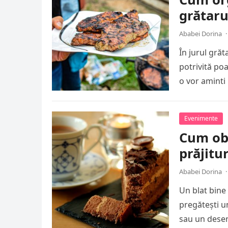
grătaru
Ababei Dorina
·
În jurul gră
potrivită poa
o vor aminti
Evenimente
Cum obț
prăjitu
Ababei Dorina
·
Un blat bine 
pregătești u
sau un dese