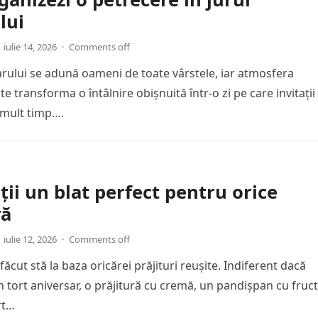
lui
iulie 14, 2026
·
Comments off
tarului se adună oameni de toate vârstele, iar atmosfera
te transforma o întâlnire obișnuită într-o zi pe care invitații 
 mult timp….
ii un blat perfect pentru orice
ră
iulie 12, 2026
·
Comments off
făcut stă la baza oricărei prăjituri reușite. Indiferent dacă
n tort aniversar, o prăjitură cu cremă, un pandișpan cu fruc
rt…