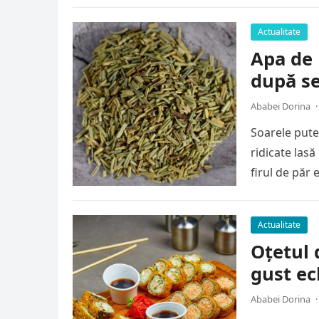
Actualitate
Apa de 
după se
Ababei Dorina
·
Soarele puter
ridicate las
firul de păr
Actualitate
Oțetul 
gust ec
Ababei Dorina
·