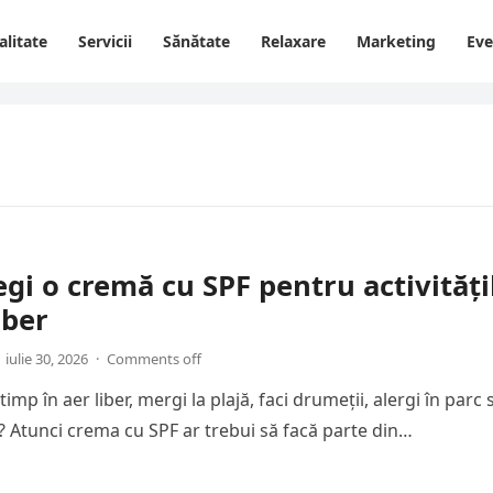
alitate
Servicii
Sănătate
Relaxare
Marketing
Ev
gi o cremă cu SPF pentru activități
iber
iulie 30, 2026
·
Comments off
timp în aer liber, mergi la plajă, faci drumeții, alergi în parc
ă? Atunci crema cu SPF ar trebui să facă parte din…