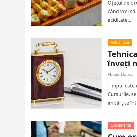
Oțetul de or
când vrei să 
aciditate…
Actualitate
Tehnic
înveți 
Ababei Dorina
·
Timpul este 
Cursurile, s
împărțite în
Evenimente
Cum org