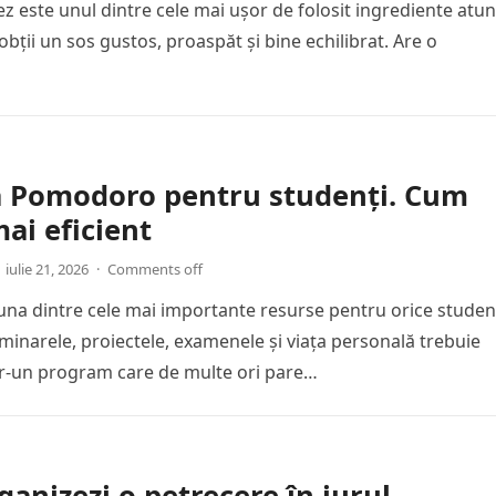
ez este unul dintre cele mai ușor de folosit ingrediente atun
obții un sos gustos, proaspăt și bine echilibrat. Are o
a Pomodoro pentru studenți. Cum
mai eficient
iulie 21, 2026
·
Comments off
una dintre cele mai importante resurse pentru orice studen
eminarele, proiectele, examenele și viața personală trebuie
tr-un program care de multe ori pare…
anizezi o petrecere în jurul