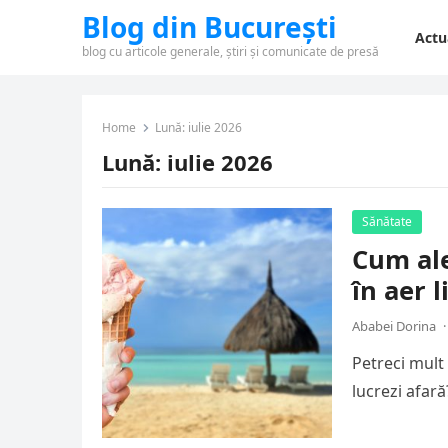
Blog din București
Actu
blog cu articole generale, știri și comunicate de presă
Home
Lună:
iulie 2026
Lună:
iulie 2026
Sănătate
Cum ale
în aer l
Ababei Dorina
·
Petreci mult 
lucrezi afar