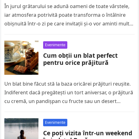
În jurul grătarului se adună oameni de toate vârstele,
iar atmosfera potrivită poate transforma o întâlnire
obișnuită într-o zi pe care invitații și-o vor aminti mult
timp….
Evenimente
Cum obții un blat perfect
pentru orice prăjitură
Un blat bine făcut stă la baza oricărei prăjituri reușite.
Indiferent dacă pregătești un tort aniversar, o prăjitură
cu cremă, un pandișpan cu fructe sau un desert…
Evenimente
Ce poți vizita într-un weekend