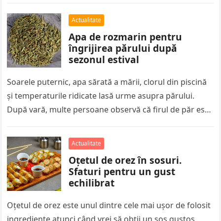
Actualitate
Apa de rozmarin pentru
îngrijirea părului după
sezonul estival
Soarele puternic, apa sărată a mării, clorul din piscină
și temperaturile ridicate lasă urme asupra părului.
După vară, multe persoane observă că firul de păr este
mai…
Actualitate
Oțetul de orez în sosuri.
Sfaturi pentru un gust
echilibrat
Oțetul de orez este unul dintre cele mai ușor de folosit
ingrediente atunci când vrei să obții un sos gustos,