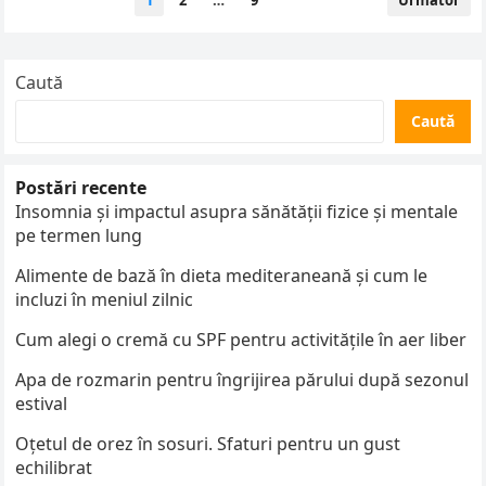
1
2
…
9
Următor
articole
Caută
Caută
Postări recente
Insomnia și impactul asupra sănătății fizice și mentale
pe termen lung
Alimente de bază în dieta mediteraneană și cum le
incluzi în meniul zilnic
Cum alegi o cremă cu SPF pentru activitățile în aer liber
Apa de rozmarin pentru îngrijirea părului după sezonul
estival
Oțetul de orez în sosuri. Sfaturi pentru un gust
echilibrat