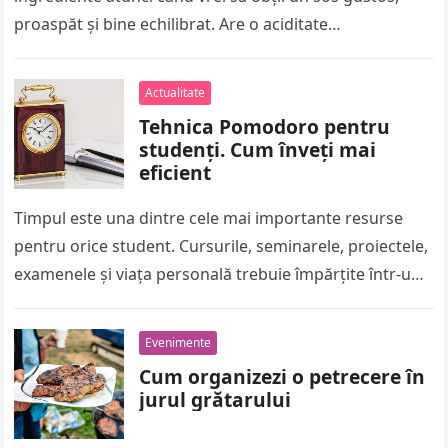
proaspăt și bine echilibrat. Are o aciditate…
Actualitate
Tehnica Pomodoro pentru
studenți. Cum înveți mai
eficient
Timpul este una dintre cele mai importante resurse
pentru orice student. Cursurile, seminarele, proiectele,
examenele și viața personală trebuie împărțite într-un
program care de multe ori pare…
Evenimente
Cum organizezi o petrecere în
jurul grătarului