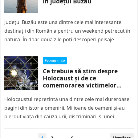
în județul Buzău
Județul Buzău este una dintre cele mai interesante
destinații din România pentru un weekend petrecut în
natură. În doar două zile poți descoperi peisaje
spectaculoase, sate liniștite,…
Evenimente
Ce trebuie să știm despre
Holocaust și de ce
comemorarea victimelor
rămâne importantă și astăzi
Holocaustul reprezintă una dintre cele mai dureroase
pagini din istoria omenirii. Milioane de oameni și-au
pierdut viața din cauza urii, discriminării și unei
ideologii care a transformat…
Paginație