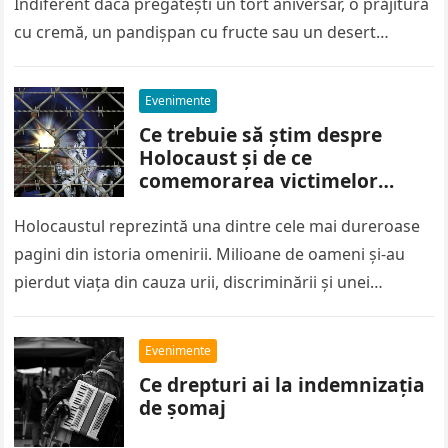
Indiferent dacă pregătești un tort aniversar, o prăjitură
cu cremă, un pandișpan cu fructe sau un desert…
Evenimente
Ce trebuie să știm despre
Holocaust și de ce
comemorarea victimelor
rămâne importantă și astăzi
Holocaustul reprezintă una dintre cele mai dureroase
pagini din istoria omenirii. Milioane de oameni și-au
pierdut viața din cauza urii, discriminării și unei
ideologii care a transformat…
Evenimente
Ce drepturi ai la indemnizația
de șomaj