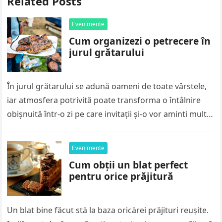
Related Posts
Evenimente
Cum organizezi o petrecere în
jurul grătarului
În jurul grătarului se adună oameni de toate vârstele,
iar atmosfera potrivită poate transforma o întâlnire
obișnuită într-o zi pe care invitații și-o vor aminti mult
timp….
Evenimente
Cum obții un blat perfect
pentru orice prăjitură
Un blat bine făcut stă la baza oricărei prăjituri reușite.