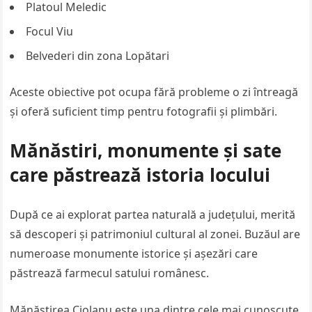
Platoul Meledic
Focul Viu
Belvederi din zona Lopătari
Aceste obiective pot ocupa fără probleme o zi întreagă
și oferă suficient timp pentru fotografii și plimbări.
Mănăstiri, monumente și sate
care păstrează istoria locului
După ce ai explorat partea naturală a județului, merită
să descoperi și patrimoniul cultural al zonei. Buzăul are
numeroase monumente istorice și așezări care
păstrează farmecul satului românesc.
Mănăstirea Ciolanu este una dintre cele mai cunoscute