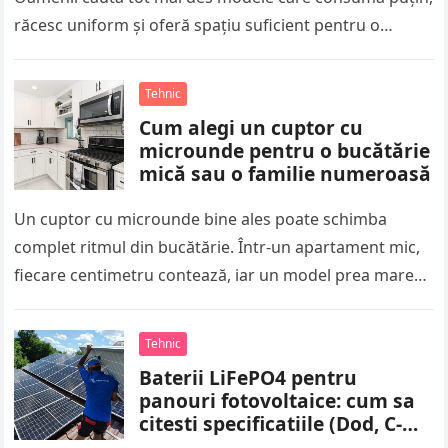
răcesc uniform și oferă spațiu suficient pentru o
familie activă….
Tehnic
Cum alegi un cuptor cu
microunde pentru o bucătărie
mică sau o familie numeroasă
Un cuptor cu microunde bine ales poate schimba
complet ritmul din bucătărie. Într-un apartament mic,
fiecare centimetru contează, iar un model prea mare
încurcă spațiul de lucru…
Tehnic
Baterii LiFePO4 pentru
panouri fotovoltaice: cum sa
citesti specificatiile (Dod, C-
Rate, Cicli, BMS)