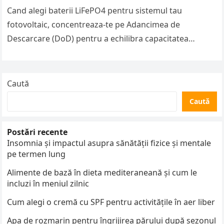
Cand alegi baterii LiFePO4 pentru sistemul tau
fotovoltaic, concentreaza-te pe Adancimea de
Descarcare (DoD) pentru a echilibra capacitatea
utilizabila si longevitatea ciclurilor—de obicei 80-90%
DoD pentru LiFePO4…
Caută
Caută
Postări recente
Insomnia și impactul asupra sănătății fizice și mentale
pe termen lung
Alimente de bază în dieta mediteraneană și cum le
incluzi în meniul zilnic
Cum alegi o cremă cu SPF pentru activitățile în aer liber
Apa de rozmarin pentru îngrijirea părului după sezonul