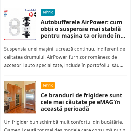
industriale, oferă…
Tehnic
Autobufferele AirPower: cum
obții o suspensie mai stabilă
pentru mașina ta oriunde în
România?
Suspensia unei mașini lucrează continuu, indiferent de
calitatea drumului. AirPower, furnizor românesc de
accesorii auto specializate, include în portofoliul său
autobufferele din silicon, componente gândite să
absoarbă…
Tehnic
Ce branduri de frigidere sunt
cele mai căutate pe eMAG în
această perioadă
Un frigider bun schimbă mult confortul din bucătărie.
Oamenii caută tot mai des modele care consumă puțin,