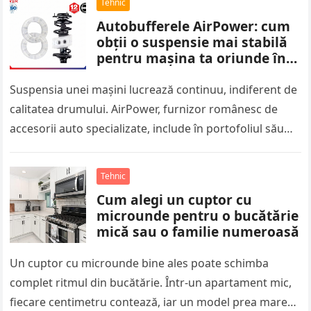
Tehnic
Autobufferele AirPower: cum
obții o suspensie mai stabilă
pentru mașina ta oriunde în
România?
Suspensia unei mașini lucrează continuu, indiferent de
calitatea drumului. AirPower, furnizor românesc de
accesorii auto specializate, include în portofoliul său
autobufferele din silicon, componente gândite să
absoarbă…
Tehnic
Cum alegi un cuptor cu
microunde pentru o bucătărie
mică sau o familie numeroasă
Un cuptor cu microunde bine ales poate schimba
complet ritmul din bucătărie. Într-un apartament mic,
fiecare centimetru contează, iar un model prea mare