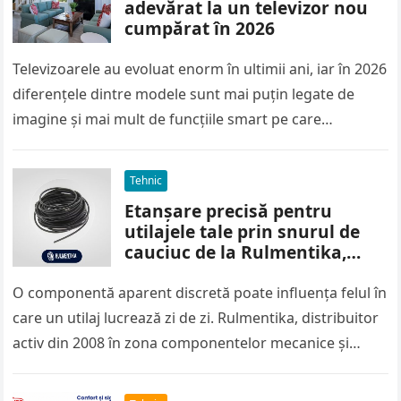
adevărat la un televizor nou
cumpărat în 2026
Televizoarele au evoluat enorm în ultimii ani, iar în 2026
diferențele dintre modele sunt mai puțin legate de
imagine și mai mult de funcțiile smart pe care…
Tehnic
Etanșare precisă pentru
utilajele tale prin snurul de
cauciuc de la Rulmentika,
livrat oriunde în România
O componentă aparent discretă poate influența felul în
care un utilaj lucrează zi de zi. Rulmentika, distribuitor
activ din 2008 în zona componentelor mecanice și
industriale, oferă…