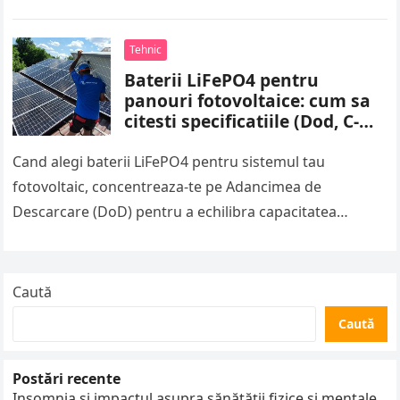
încurcă spațiul de lucru…
Tehnic
Baterii LiFePO4 pentru
panouri fotovoltaice: cum sa
citesti specificatiile (Dod, C-
Rate, Cicli, BMS)
Cand alegi baterii LiFePO4 pentru sistemul tau
fotovoltaic, concentreaza-te pe Adancimea de
Descarcare (DoD) pentru a echilibra capacitatea
utilizabila si longevitatea ciclurilor—de obicei 80-90%
DoD pentru LiFePO4…
Caută
Caută
Postări recente
Insomnia și impactul asupra sănătății fizice și mentale