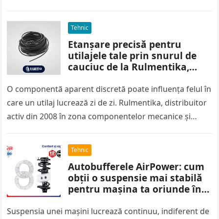
Tehnic
Etanșare precisă pentru
utilajele tale prin snurul de
cauciuc de la Rulmentika,
livrat oriunde în România
O componentă aparent discretă poate influența felul în
care un utilaj lucrează zi de zi. Rulmentika, distribuitor
activ din 2008 în zona componentelor mecanice și
industriale, oferă…
Tehnic
Autobufferele AirPower: cum
obții o suspensie mai stabilă
pentru mașina ta oriunde în
România?
Suspensia unei mașini lucrează continuu, indiferent de