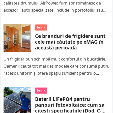
calitatea drumului. AirPower, furnizor românesc de
accesorii auto specializate, include în portofoliul său
autobufferele din silicon, componente gândite să
absoarbă…
Tehnic
Ce branduri de frigidere sunt
cele mai căutate pe eMAG în
această perioadă
Un frigider bun schimbă mult confortul din bucătărie.
Oamenii caută tot mai des modele care consumă puțin,
răcesc uniform și oferă spațiu suficient pentru o
familie activă….
Tehnic
Baterii LiFePO4 pentru
panouri fotovoltaice: cum sa
citesti specificatiile (Dod, C-