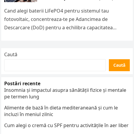
Rate, Cicli, BMS)
Cand alegi baterii LiFePO4 pentru sistemul tau
fotovoltaic, concentreaza-te pe Adancimea de
Descarcare (DoD) pentru a echilibra capacitatea
utilizabila si longevitatea ciclurilor—de obicei 80-90%
DoD pentru LiFePO4…
Caută
Caută
Postări recente
Insomnia și impactul asupra sănătății fizice și mentale
pe termen lung
Alimente de bază în dieta mediteraneană și cum le
incluzi în meniul zilnic
Cum alegi o cremă cu SPF pentru activitățile în aer liber