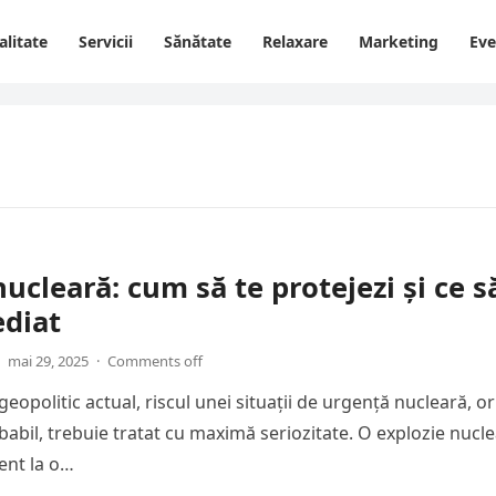
alitate
Servicii
Sănătate
Relaxare
Marketing
Ev
nucleară: cum să te protejezi și ce s
ediat
mai 29, 2025
·
Comments off
geopolitic actual, riscul unei situații de urgență nucleară, or
babil, trebuie tratat cu maximă seriozitate. O explozie nucl
ent la o…