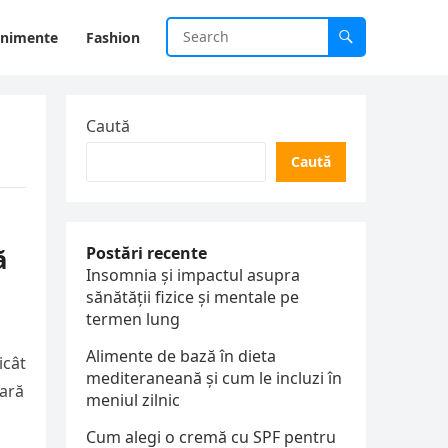
enimente
Fashion
Caută
Caută
ă
Postări recente
Insomnia și impactul asupra
sănătății fizice și mentale pe
termen lung
Alimente de bază în dieta
icât
mediteraneană și cum le incluzi în
eară
meniul zilnic
Cum alegi o cremă cu SPF pentru