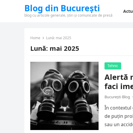
Blog din București
Actu
blog cu articole generale, știri și comunicate de presă
Home
Lună:
mai 2025
Lună:
mai 2025
Tehnic
Alertă 
faci im
București Blog
·
În contextul 
de puțin pro
sau un accid