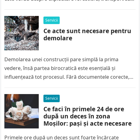
vânzare, calculul corect al…
Servicii
Ce acte sunt necesare pentru
demolare
Demolarea unei construcții pare simplă la prima
vedere, însă partea birocratică este esențială și
influențează tot procesul. Fără documentele corecte,
lucrările pot fi oprite rapid, iar amenzile…
Servicii
Ce faci în primele 24 de ore
după un deces în zona
Moșilor: pași și acte necesare
Primele ore după un deces sunt foarte încărcate