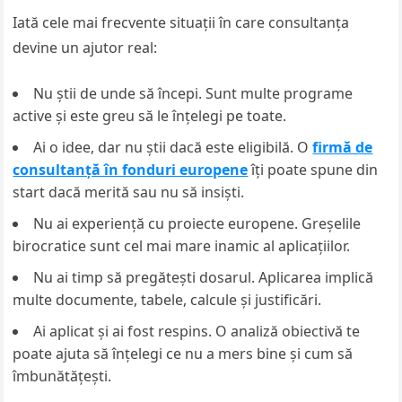
Iată cele mai frecvente situații în care consultanța
devine un ajutor real:
Nu știi de unde să începi. Sunt multe programe
active și este greu să le înțelegi pe toate.
Ai o idee, dar nu știi dacă este eligibilă. O
firmă de
consultanță în fonduri europene
îți poate spune din
start dacă merită sau nu să insiști.
Nu ai experiență cu proiecte europene. Greșelile
birocratice sunt cel mai mare inamic al aplicațiilor.
Nu ai timp să pregătești dosarul. Aplicarea implică
multe documente, tabele, calcule și justificări.
Ai aplicat și ai fost respins. O analiză obiectivă te
poate ajuta să înțelegi ce nu a mers bine și cum să
îmbunătățești.