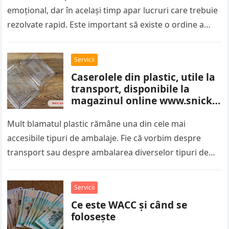
emoțional, dar în același timp apar lucruri care trebuie
rezolvate rapid. Este important să existe o ordine a
pașilor,…
Servicii
Caserolele din plastic, utile la
transport, disponibile la
magazinul online www.snick-
ambalaje.com
Mult blamatul plastic rămâne una din cele mai
accesibile tipuri de ambalaje. Fie că vorbim despre
transport sau despre ambalarea diverselor tipuri de
sortimente alimentare, caserolele din…
Servicii
Ce este WACC și când se
folosește