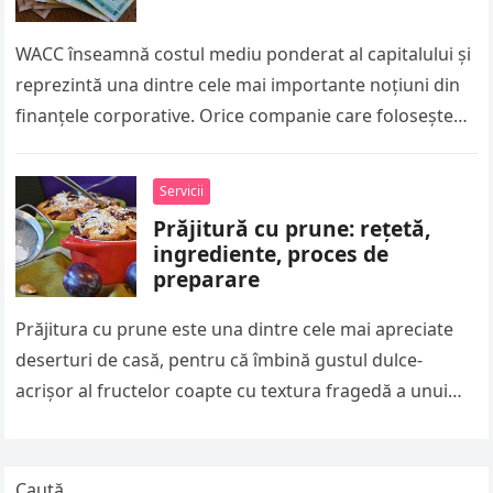
WACC înseamnă costul mediu ponderat al capitalului și
reprezintă una dintre cele mai importante noțiuni din
finanțele corporative. Orice companie care folosește
atât capital propriu, cât și…
Servicii
Prăjitură cu prune: rețetă,
ingrediente, proces de
preparare
Prăjitura cu prune este una dintre cele mai apreciate
deserturi de casă, pentru că îmbină gustul dulce-
acrișor al fructelor coapte cu textura fragedă a unui
blat simplu….
Caută