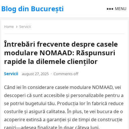
Blog din București
MENU
Home
Servicii
Întrebări frecvente despre casele
modulare NOMAAD: Răspunsuri
rapide la dilemele clienților
Servicii
august 27, 2025
·
Comments off
Când iei în considerare casele modulare NOMAAD, vei
descoperi că sunt accesibile și personalizabile pentru a
se potrivi bugetului tău. Producția lor în fabrică reduce
costurile și asigură calitatea. În plus, te vei bucura de o
acoperire extinsă a garanției și de timpi de construcție
rapizi—adesea finalizate în doar câteva luni.