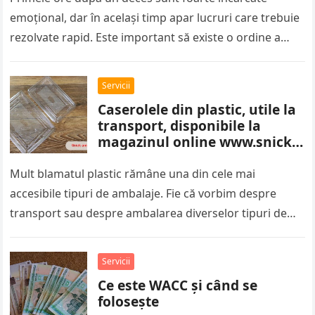
emoțional, dar în același timp apar lucruri care trebuie
rezolvate rapid. Este important să existe o ordine a
pașilor,…
Servicii
Caserolele din plastic, utile la
transport, disponibile la
magazinul online www.snick-
ambalaje.com
Mult blamatul plastic rămâne una din cele mai
accesibile tipuri de ambalaje. Fie că vorbim despre
transport sau despre ambalarea diverselor tipuri de
sortimente alimentare, caserolele din…
Servicii
Ce este WACC și când se
folosește