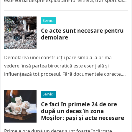
este vorba despre exploatare forestieră, transport sau
vânzare, calculul corect al…
Servicii
Ce acte sunt necesare pentru
demolare
Demolarea unei construcții pare simplă la prima
vedere, însă partea birocratică este esențială și
influențează tot procesul. Fără documentele corecte,
lucrările pot fi oprite rapid, iar amenzile…
Servicii
Ce faci în primele 24 de ore
după un deces în zona
Moșilor: pași și acte necesare
Primele ore după un deces sunt foarte încărcate