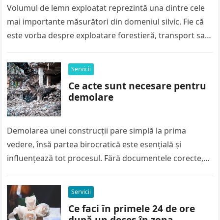
Volumul de lemn exploatat reprezintă una dintre cele
mai importante măsurători din domeniul silvic. Fie că
este vorba despre exploatare forestieră, transport sau
vânzare, calculul corect al…
Servicii
Ce acte sunt necesare pentru
demolare
Demolarea unei construcții pare simplă la prima
vedere, însă partea birocratică este esențială și
influențează tot procesul. Fără documentele corecte,
lucrările pot fi oprite rapid, iar amenzile…
Servicii
Ce faci în primele 24 de ore
după un deces în zona