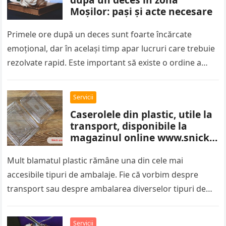
Moșilor: pași și acte necesare
Primele ore după un deces sunt foarte încărcate
emoțional, dar în același timp apar lucruri care trebuie
rezolvate rapid. Este important să existe o ordine a
pașilor,…
Servicii
Caserolele din plastic, utile la
transport, disponibile la
magazinul online www.snick-
ambalaje.com
Mult blamatul plastic rămâne una din cele mai
accesibile tipuri de ambalaje. Fie că vorbim despre
transport sau despre ambalarea diverselor tipuri de
sortimente alimentare, caserolele din…
Servicii