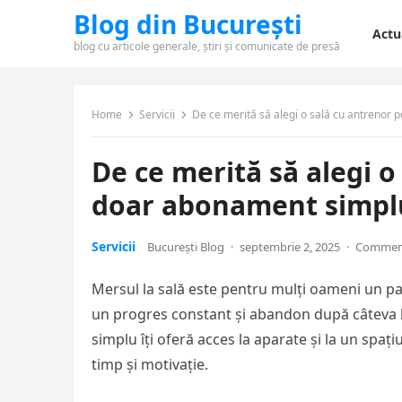
Blog din București
Actu
blog cu articole generale, știri și comunicate de presă
Home
Servicii
De ce merită să alegi o sală cu antrenor 
De ce merită să alegi o
doar abonament simpl
Servicii
București Blog
·
septembrie 2, 2025
·
Comment
Mersul la sală este pentru mulți oameni un pa
un progres constant și abandon după câteva l
simplu îți oferă acces la aparate și la un spațiu
timp și motivație.