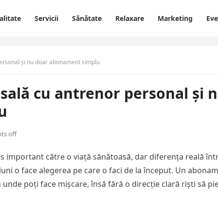
alitate
Servicii
Sănătate
Relaxare
Marketing
Ev
personal și nu doar abonament simplu
 sală cu antrenor personal și 
u
s off
s important către o viață sănătoasă, dar diferența reală înt
uni o face alegerea pe care o faci de la început. Un abona
 unde poți face mișcare, însă fără o direcție clară riști să pie