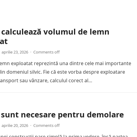
 calculează volumul de lemn
at
aprilie 23, 2026
·
Comments off
emn exploatat reprezintă una dintre cele mai importante
in domeniul silvic. Fie că este vorba despre exploatare
ransport sau vânzare, calculul corect al…
 sunt necesare pentru demolare
aprilie 20, 2026
·
Comments off
ei construcții pare simplă la prima vedere, însă partea