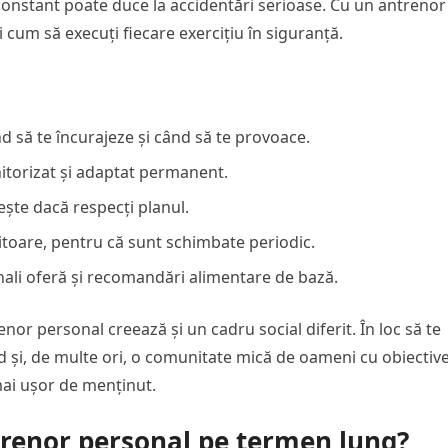
constant poate duce la accidentări serioase. Cu un antrenor
ți cum să execuți fiecare exercițiu în siguranță.
nd să te încurajeze și când să te provoace.
itorizat și adaptat permanent.
ește dacă respecți planul.
itoare, pentru că sunt schimbate periodic.
nali oferă și recomandări alimentare de bază.
nor personal creează și un cadru social diferit. În loc să te
hid și, de multe ori, o comunitate mică de oameni cu obiectiv
mai ușor de menținut.
ntrenor personal pe termen lung?