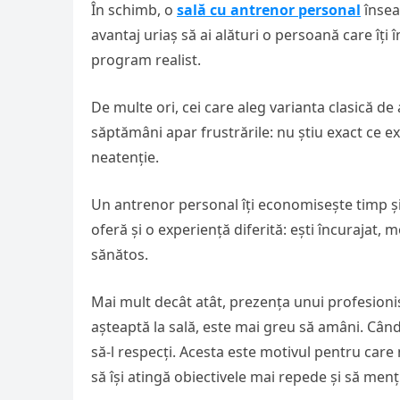
În schimb, o
sală cu antrenor personal
înseam
avantaj uriaș să ai alături o persoană care îți î
program realist.
De multe ori, cei care aleg varianta clasică 
săptămâni apar frustrările: nu știu exact ce ex
neatenție.
Un antrenor personal îți economisește timp și 
oferă și o experiență diferită: ești încurajat, 
sănătos.
Mai mult decât atât, prezența unui profesionist
așteaptă la sală, este mai greu să amâni. Când 
să-l respecți. Acesta este motivul pentru car
să își atingă obiectivele mai repede și să men