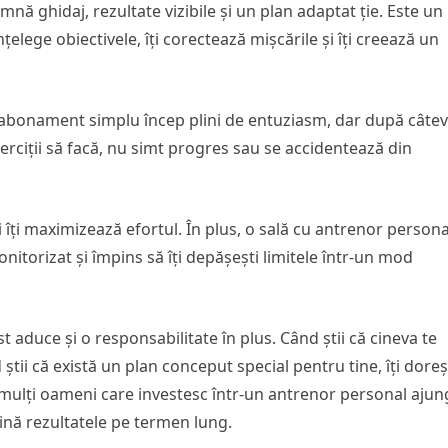
nă ghidaj, rezultate vizibile și un plan adaptat ție. Este un
nțelege obiectivele, îți corectează mișcările și îți creează un
de abonament simplu încep plini de entuziasm, dar după câte
erciții să facă, nu simt progres sau se accidentează din
îți maximizează efortul. În plus, o sală cu antrenor persona
monitorizat și împins să îți depășești limitele într-un mod
 aduce și o responsabilitate în plus. Când știi că cineva te
știi că există un plan conceput special pentru tine, îți doreș
e mulți oameni care investesc într-un antrenor personal ajun
țină rezultatele pe termen lung.