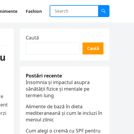
enimente
Fashion
Caută
Caută
nu
Postări recente
Insomnia și impactul asupra
sănătății fizice și mentale pe
termen lung
re
ment
Alimente de bază în dieta
rzi
mediteraneană și cum le incluzi în
meniul zilnic
Cum alegi o cremă cu SPF pentru