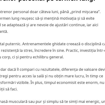
trenor personal doar câteva luni, până „prind mișcarea”.
termen lung reușesc să-și mențină motivația și să evite
l se adaptează și are nevoie de ajustări continue, iar aici
antă.
ntal puternic. Antrenamentele ghidate creează o disciplină c
, rezistență la stres, încredere în sine. Practic, investiția într
corp, ci și pentru echilibru general.
ar dacă îl compari cu rezultatele, diferența de valoare dev
tregi pentru acces la sală și nu obțin mare lucru, în timp ce
sformări vizibile. În plus, timpul economisit este enorm, nu
ii să faci.
i masă musculară sau pur și simplu să te simți mai energic, u