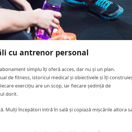
săli cu antrenor personal
abonament simplu îți oferă acces, dar nu și un plan.
l de fitness, istoricul medical și obiectivele și îți construie
iecare exercițiu are un scop, iar fiecare ședință de
l dorit.
. Mulți începători intră în sală și copiază mișcările altora s