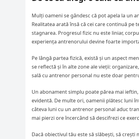
Mulți oameni se gândesc că pot apela la un an
Realitatea arată însă că cei care continuă pe 
stagnarea. Progresul fizic nu este liniar, corpu
experiența antrenorului devine foarte import
Pe lângă partea fizică, există și un aspect me
se reflectă și în alte zone ale vieții: organizare
sală cu antrenor personal nu este doar pentru 
Un abonament simplu poate părea mai ieftin, d
evidentă. De multe ori, oamenii plătesc luni în
câteva luni cu un antrenor personal aduc tran
mai pierzi ore încercând să descifrezi ce exerciț
Dacă obiectivul tău este să slăbești, să creșt