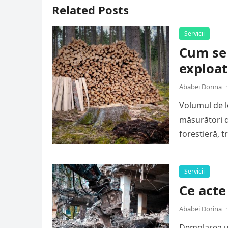
Related Posts
Servicii
Cum se
exploat
Ababei Dorina
·
Volumul de l
măsurători d
forestieră, t
Servicii
Ce acte
Ababei Dorina
·
Demolarea un