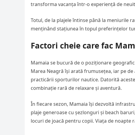
transforma vacanța într-o experiență de neuit
Totul, de la plajele întinse până la meniurile r
menținând stațiunea în topul preferințelor turi
Factori cheie care fac Mam
Mamaia se bucură de o poziționare geografică 
Marea Neagră își arată frumusețea, iar pe de alt
practicării sporturilor nautice. Datorită acest
combinație rară de relaxare și aventură.
În fiecare sezon, Mamaia își dezvoltă infrastru
plaje generoase cu șezlonguri și beach baruri, 
locuri de joacă pentru copii. Viața de noapte r