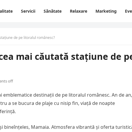
alitate
Servicii
Sănătate
Relaxare
Marketing
Ev
ațiune de pe litoralul românesc?
ea mai căutată stațiune de p
nts off
i emblematice destinații de pe litoralul românesc. An de an
tru a se bucura de plaje cu nisip fin, viață de noapte
ferință.
și bineînțeles, Mamaia. Atmosfera vibrantă și oferta turistic