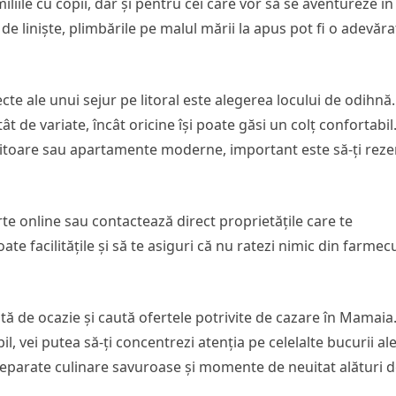
iliile cu copii, dar și pentru cei care vor să se aventureze în
 de liniște, plimbările pe malul mării la apus pot fi o adevăra
te ale unui sejur pe litoral este alegerea locului de odihnă.
t de variate, încât oricine își poate găsi un colț confortabil.
mitoare sau apartamente moderne, important este să-ți reze
te online sau contactează direct proprietățile care te
ate facilitățile și să te asiguri că nu ratezi nimic din farmec
fită de ocazie și caută ofertele potrivite de cazare în Mamaia
l, vei putea să-ți concentrezi atenția pe celelalte bucurii al
preparate culinare savuroase și momente de neuitat alături 