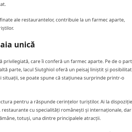
at.
afinate ale restaurantelor, contribuie la un farmec aparte,
știlor.
aia unică
privilegiată, care îi conferă un farmec aparte. Pe de o part
ă parte, lacul Siutghiol oferă un peisaj liniștit și posibilita
ei situații, se poate spune că stațiunea surprinde printr-o
ctura pentru a răspunde cerințelor turiștilor. Ai la dispoziți
restaurante cu specialități românești și internaționale, dar 
ămâne, totuși, una dintre principalele atracții.