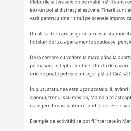
Cluburile și terasele de pe malul mării sunt 
într-un pol al distracției estivale. Tinerii sunt a
vară pentru a ține ritmul pe scenele improviza
Un alt factor care asigură succesul stațiunii î
hoteluri de lux, apartamente spațioase, pensi
De la camere cu vedere la mare până la apart
pe măsura așteptărilor tale. Oferta de cazare î
oricine poate petrece un sejur plăcut fără să f
În plus, stațiunea este ușor accesibilă, având 
avionul, trenul sau mașina, Mamaia te așteaptă
o alegere firească atunci când îți dorești o 
Exemple de activități ce pot fi încercate în Ma