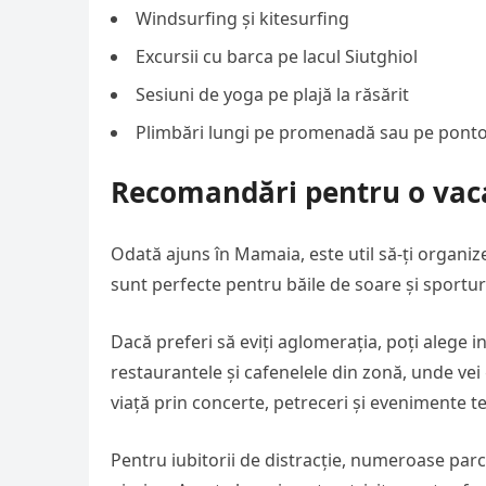
Windsurfing și kitesurfing
Excursii cu barca pe lacul Siutghiol
Sesiuni de yoga pe plajă la răsărit
Plimbări lungi pe promenadă sau pe ponto
Recomandări pentru o vac
Odată ajuns în Mamaia, este util să-ți organi
sunt perfecte pentru băile de soare și sporturi
Dacă preferi să eviți aglomerația, poți alege in
restaurantele și cafenelele din zonă, unde vei 
viață prin concerte, petreceri și evenimente t
Pentru iubitorii de distracție, numeroase par