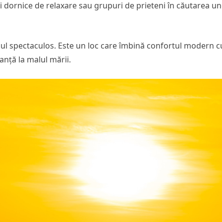
luri dornice de relaxare sau grupuri de prieteni în căutarea u
jul spectaculos. Este un loc care îmbină confortul modern c
anță la malul mării.