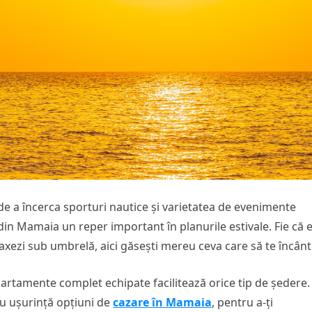
a de a încerca sporturi nautice și varietatea de evenimente
din Mamaia un reper important în planurile estivale. Fie că e
laxezi sub umbrelă, aici găsești mereu ceva care să te încânt
artamente complet echipate facilitează orice tip de ședere.
cu ușurință opțiuni de
cazare în Mamaia
, pentru a-ți