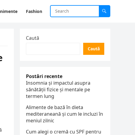
enimente
Fashion
Caută
Caută
e
Postări recente
Insomnia și impactul asupra
sănătății fizice și mentale pe
termen lung
,
Alimente de bază în dieta
mediteraneană și cum le incluzi în
meniul zilnic
ă
Cum alegi o cremă cu SPF pentru