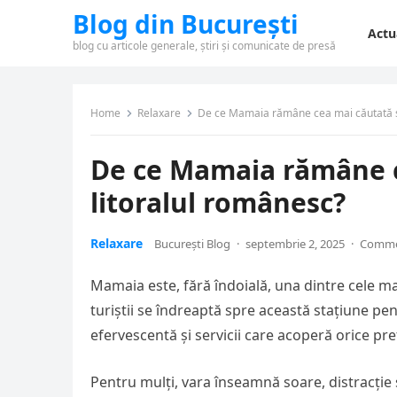
Blog din București
Actu
blog cu articole generale, știri și comunicate de presă
Home
Relaxare
De ce Mamaia rămâne cea mai căutată st
De ce Mamaia rămâne c
litoralul românesc?
Relaxare
București Blog
·
septembrie 2, 2025
·
Comme
Mamaia este, fără îndoială, una dintre cele ma
turiștii se îndreaptă spre această stațiune pen
efervescentă și servicii care acoperă orice pre
Pentru mulți, vara înseamnă soare, distracție 