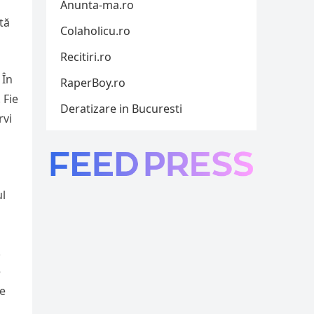
Anunta-ma.ro
tă
Colaholicu.ro
Recitiri.ro
 În
RaperBoy.ro
 Fie
Deratizare in Bucuresti
rvi
ul
.
e
de