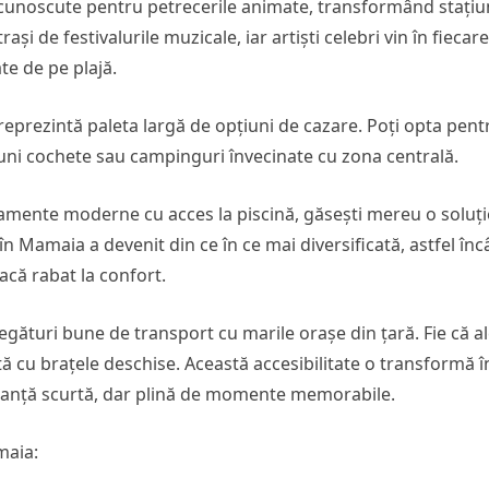
recunoscute pentru petrecerile animate, transformând stați
trași de festivalurile muzicale, iar artiști celebri vin în fiecare
te de pe plajă.
l reprezintă paleta largă de opțiuni de cazare. Poți opta pent
uni cochete sau campinguri învecinate cu zona centrală.
amente moderne cu acces la piscină, găsești mereu o soluți
n Mamaia a devenit din ce în ce mai diversificată, astfel înc
acă rabat la confort.
legături bune de transport cu marile orașe din țară. Fie că a
 cu brațele deschise. Această accesibilitate o transformă î
vacanță scurtă, dar plină de momente memorabile.
maia: