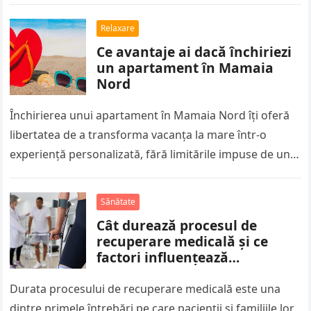
Relaxare
Ce avantaje ai dacă închiriezi
un apartament în Mamaia
Nord
Închirierea unui apartament în Mamaia Nord îți oferă
libertatea de a transforma vacanța la mare într-o
experiență personalizată, fără limitările impuse de un
hotel clasic. Poți alege…
Sănătate
Cât durează procesul de
recuperare medicală și ce
factori influențează
rezultatele
Durata procesului de recuperare medicală este una
dintre primele întrebări pe care pacienții și familiile lor