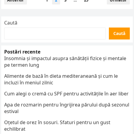
Anterior
1
2
3
…
25
Următor
articole
Caută
Caută
Postări recente
Insomnia și impactul asupra sănătății fizice și mentale
pe termen lung
Alimente de bază în dieta mediteraneană și cum le
incluzi în meniul zilnic
Cum alegi o cremă cu SPF pentru activitățile în aer liber
Apa de rozmarin pentru îngrijirea părului după sezonul
estival
Oțetul de orez în sosuri. Sfaturi pentru un gust
echilibrat