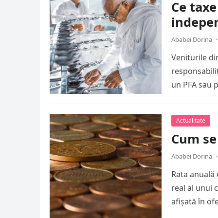
Ce taxe
indepe
Ababei Dorina
·
Veniturile di
responsabilit
un PFA sau pr
Actualitate
Cum se 
Ababei Dorina
·
Rata anuală 
real al unui
afișată în of