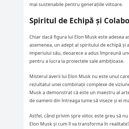
mai sustenabile pentru generațiile viitoare.
Spiritul de Echipă și Colab
Chiar dacă figura lui Elon Musk este adesea aso
asemenea, un adept al spiritului de echipă și a
imperiului său, deoarece a adus împreună unel
pentru a lucra la proiectele sale ambițioase.
Misterul averii lui Elon Musk nu este unul care
rezultatul unei combinații complexe de viziune
Musk a demonstrat că este un maestru al artei 
de oameni din întreaga lume să viseze și ei m
Astfel, când privim spre viitor, este greu să nu
Elon Musk și cum îl va transforma în realitate