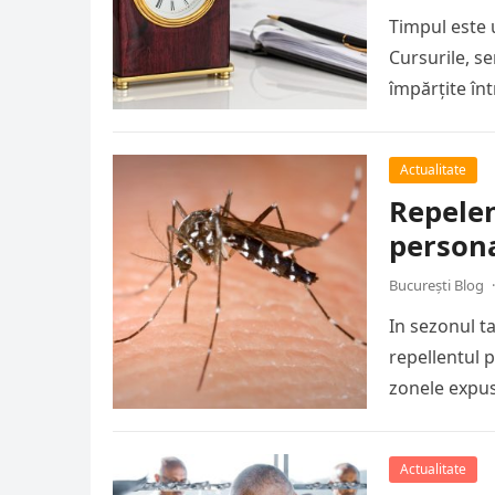
Timpul este 
Cursurile, s
împărțite în
Actualitate
Repelen
persona
București Blog
·
In sezonul ta
repellentul p
zonele expu
Actualitate