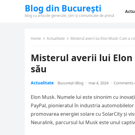
Blog din București
Actu
blog cu articole generale, știri și comunicate de presă
Home
Actualitate
Misterul averii lui Elon Musk: Cum a co
Misterul averii lui Elo
său
Actualitate
București Blog
·
mai 4, 2024
·
Comments 
Elon Musk. Numele lui este sinonim cu inovația
PayPal, pionieratul în industria automobilelor 
promovarea energiei solare cu SolarCity și vi
Neuralink, parcursul lui Musk este unul captiv