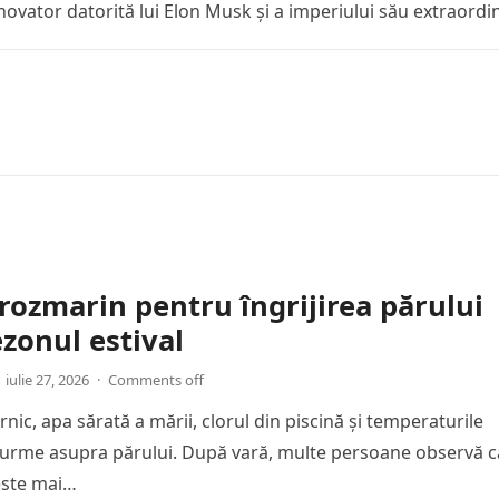
inovator datorită lui Elon Musk și a imperiului său extraordin
rozmarin pentru îngrijirea părului
zonul estival
iulie 27, 2026
·
Comments off
nic, apa sărată a mării, clorul din piscină și temperaturile
ă urme asupra părului. După vară, multe persoane observă c
 este mai…