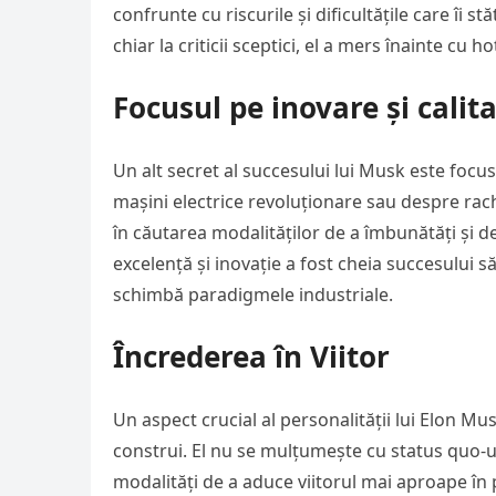
confrunte cu riscurile și dificultățile care îi st
chiar la criticii sceptici, el a mers înainte cu h
Focusul pe inovare și calit
Un alt secret al succesului lui Musk este focusu
mașini electrice revoluționare sau despre rach
în căutarea modalităților de a îmbunătăți și d
excelență și inovație a fost cheia succesului s
schimbă paradigmele industriale.
Încrederea în Viitor
Un aspect crucial al personalității lui Elon Musk
construi. El nu se mulțumește cu status quo-ul
modalități de a aduce viitorul mai aproape în 