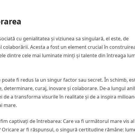
orarea
ciată cu genialitatea și viziunea sa singulară, el este, de
l colaborării. Acesta a fost un element crucial în construire
e dintre cele mai luminate minți și talente din întreaga lu
 poate fi redus la un singur factor sau secret. În schimb, es
, determinare, curaj, inovare și colaborare. De-a lungul anil
de a transforma visurile în realitate și de a inspira milioan
ai mare.
 fim captivați de întrebarea: Care va fi următorul mare vis al 
? Oricare ar fi răspunsul, o singură certitudine rămâne: lum