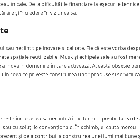
ăteau în cale. De la dificultățile financiare la eșecurile tehnice
otărâre și încredere în viziunea sa.
ate
l său neclintit pe inovare și calitate. Fie că este vorba desp
ete spațiale reutilizabile, Musk și echipele sale au fost mer
e a inova în domeniile în care activează. Această obsesie pe
ău în ceea ce privește construirea unor produse și servicii c
 este încrederea sa neclintită în viitor și în posibilitatea de 
 sau cu soluțiile convenționale. În schimb, el caută mereu
prezent și de a contribui la construirea unei lumi mai bune ș