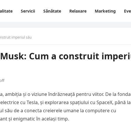
alitate
Servicii
Sănătate
Relaxare
Marketing
Ev
nstruit imperiul său
n Musk: Cum a construit imperi
off
, ambiția și o viziune îndrăzneață pentru viitor. De la fond
electrice cu Tesla, și explorarea spațiului cu SpaceX, până la
sul său de a conecta creierele umane la computere cu
ant și enigmatic în același timp.