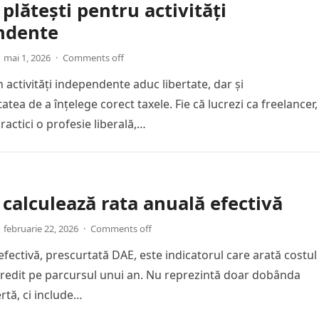
 plătești pentru activități
ndente
mai 1, 2026
·
Comments off
n activități independente aduc libertate, dar și
atea de a înțelege corect taxele. Fie că lucrezi ca freelancer,
actici o profesie liberală,…
calculează rata anuală efectivă
februarie 22, 2026
·
Comments off
efectivă, prescurtată DAE, este indicatorul care arată costul
 credit pe parcursul unui an. Nu reprezintă doar dobânda
ertă, ci include…