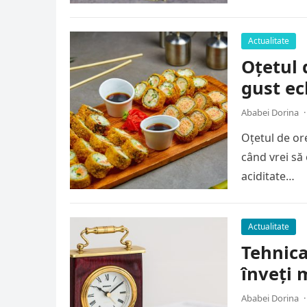
Actualitate
Oțetul 
gust ec
Ababei Dorina
·
Oțetul de or
când vrei să 
aciditate…
Actualitate
Tehnic
înveți 
Ababei Dorina
·