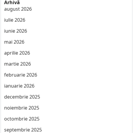
Arhivă
august 2026
iulie 2026
iunie 2026
mai 2026
aprilie 2026
martie 2026
februarie 2026
ianuarie 2026
decembrie 2025
noiembrie 2025
octombrie 2025
septembrie 2025