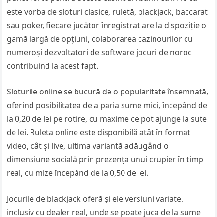
este vorba de sloturi clasice, ruletă, blackjack, baccarat
sau poker, fiecare jucător înregistrat are la dispoziție o
gamă largă de opțiuni, colaborarea cazinourilor cu
numeroși dezvoltatori de software jocuri de noroc
contribuind la acest fapt.
Sloturile online se bucură de o popularitate însemnată,
oferind posibilitatea de a paria sume mici, începând de
la 0,20 de lei pe rotire, cu maxime ce pot ajunge la sute
de lei. Ruleta online este disponibilă atât în format
video, cât și live, ultima variantă adăugând o
dimensiune socială prin prezența unui crupier în timp
real, cu mize începând de la 0,50 de lei.
Jocurile de blackjack oferă și ele versiuni variate,
inclusiv cu dealer real, unde se poate juca de la sume