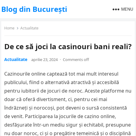
Blog din București
MENU
Home
Actualitate
De ce să joci la casinouri bani reali?
Actualitate
aprilie 23, 2024
·
Comments off
Cazinourile online captează tot mai mult interesul
publicului, fiind o alternativă atractivă și accesibilă
pentru iubitorii de jocuri de noroc. Aceste platforme nu
doar că oferă divertisment, ci, pentru cei mai
îndrăzneți și norocoși, pot deveni o sursă consistentă
de venit. Participarea la jocurile de cazino online,
desfășurate într-un mediu sigur și echitabil, presupune
nu doar noroc, ci și o pregătire temeinică și o disciplină