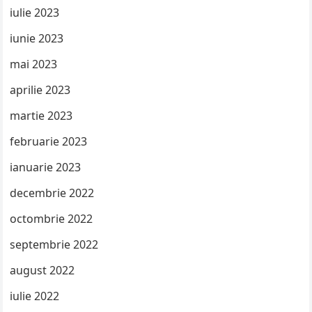
iulie 2023
iunie 2023
mai 2023
aprilie 2023
martie 2023
februarie 2023
ianuarie 2023
decembrie 2022
octombrie 2022
septembrie 2022
august 2022
iulie 2022