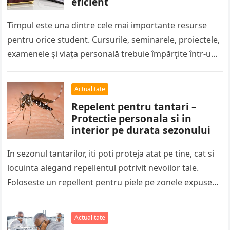
eficient
Timpul este una dintre cele mai importante resurse
pentru orice student. Cursurile, seminarele, proiectele,
examenele și viața personală trebuie împărțite într-un
program care de multe ori pare…
Actualitate
Repelent pentru tantari –
Protectie personala si in
interior pe durata sezonului
In sezonul tantarilor, iti poti proteja atat pe tine, cat si
locuinta alegand repellentul potrivit nevoilor tale.
Foloseste un repellent pentru piele pe zonele expuse
atunci cand…
Actualitate