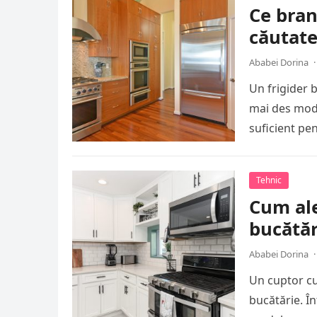
Ce bran
căutate
Ababei Dorina
·
Un frigider 
mai des mode
suficient pen
Tehnic
Cum ale
bucătăr
Ababei Dorina
·
Un cuptor cu
bucătărie. Î