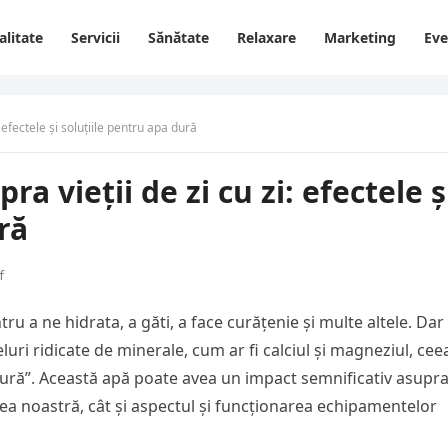
alitate
Servicii
Sănătate
Relaxare
Marketing
Ev
 efectele și soluțiile pentru apa dură
a vieții de zi cu zi: efectele ș
ră
f
ru a ne hidrata, a găti, a face curățenie și multe altele. Dar
luri ridicate de minerale, cum ar fi calciul și magneziul, cee
dură”. Această apă poate avea un impact semnificativ asupr
atea noastră, cât și aspectul și funcționarea echipamentelor