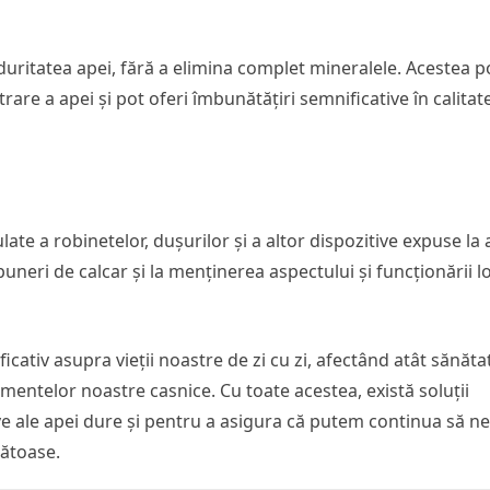
duritatea apei, fără a elimina complet mineralele. Acestea po
rare a apei și pot oferi îmbunătățiri semnificative în calitat
late a robinetelor, dușurilor și a altor dispozitive expuse la
uneri de calcar și la menținerea aspectului și funcționării l
ativ asupra vieții noastre de zi cu zi, afectând atât sănăta
amentelor noastre casnice. Cu toate acestea, există soluții
e ale apei dure și pentru a asigura că putem continua să ne
nătoase.