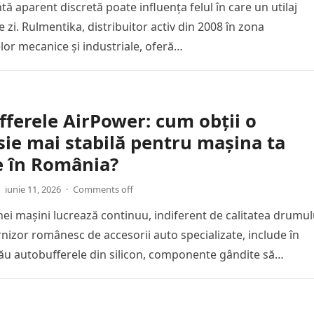
 aparent discretă poate influența felul în care un utilaj
e zi. Rulmentika, distribuitor activ din 2008 în zona
r mecanice și industriale, oferă…
ferele AirPower: cum obții o
ie mai stabilă pentru mașina ta
e în România?
iunie 11, 2026
·
Comments off
ei mașini lucrează continuu, indiferent de calitatea drumul
rnizor românesc de accesorii auto specializate, include în
său autobufferele din silicon, componente gândite să