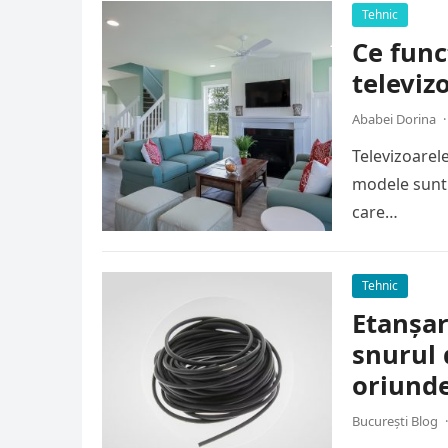
Tehnic
Ce func
televiz
Ababei Dorina
·
Televizoarele
modele sunt 
care…
Tehnic
Etanșar
snurul 
oriund
București Blog
·