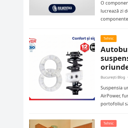
O componentă
lucrează zi d
componentelo
Tehnic
Autobuf
suspens
oriund
București Blog
·
Suspensia un
AirPower, fu
portofoliul 
absoarbă…
Tehnic