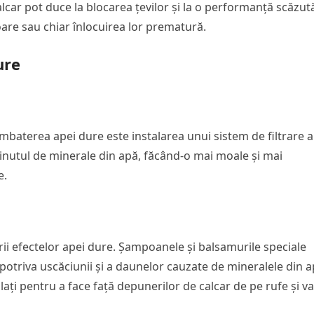
calcar pot duce la blocarea țevilor și la o performanță scăzut
oare sau chiar înlocuirea lor prematură.
ure
ombaterea apei dure este instalarea unui sistem de filtrare a
ținutul de minerale din apă, făcând-o mai moale și mai
e.
rii efectelor apei dure. Șampoanele și balsamurile speciale
potriva uscăciunii și a daunelor cauzate de mineralele din a
ți pentru a face față depunerilor de calcar de pe rufe și va