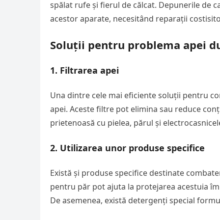
spălat rufe și fierul de călcat. Depunerile de 
acestor aparate, necesitând reparații costisit
Soluții pentru problema apei d
1.
Filtrarea apei
Una dintre cele mai eficiente soluții pentru c
apei. Aceste filtre pot elimina sau reduce con
prietenoasă cu pielea, părul și electrocasnicel
2.
Utilizarea unor produse specifice
Există și produse specifice destinate combate
pentru păr pot ajuta la protejarea acestuia îm
De asemenea, există detergenți special formula