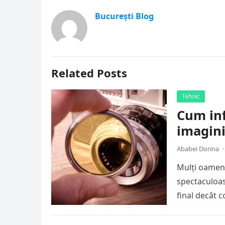
București Blog
Related Posts
Tehnic
Cum inf
imagini
Ababei Dorina
·
Mulți oameni
spectaculoase
final decât 