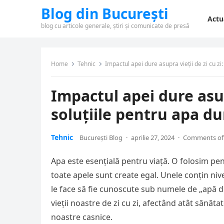
Blog din București
Actu
blog cu articole generale, știri și comunicate de presă
Home
Tehnic
Impactul apei dure asupra vieții de zi cu zi:
Impactul apei dure asupr
soluțiile pentru apa du
Tehnic
București Blog
·
aprilie 27, 2024
·
Comments of
Apa este esențială pentru viață. O folosim pent
toate apele sunt create egal. Unele conțin nive
le face să fie cunoscute sub numele de „apă 
vieții noastre de zi cu zi, afectând atât sănăt
noastre casnice.