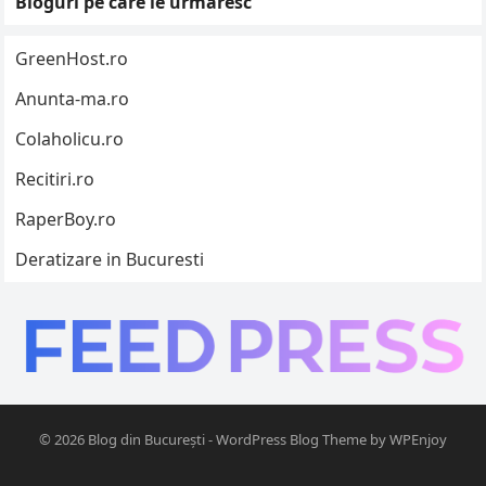
Bloguri pe care le urmăresc
GreenHost.ro
Anunta-ma.ro
Colaholicu.ro
Recitiri.ro
RaperBoy.ro
Deratizare in Bucuresti
© 2026
Blog din București
-
WordPress Blog Theme
by
WPEnjoy