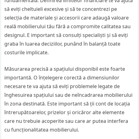
fundamentală. Definirea limitelor financiare te va ajuta
să eviți cheltuieli excesive și să te concentrezi pe
selecția de materiale și accesorii care adaugă valoare
reală mobilierului tău fără a compromite calitatea sau
designul. E important să consulți specialiști și să eviți
graba în luarea deciziilor, punând în balanță toate
costurile implicate.
Măsurarea precisă a spațiului disponibil este foarte
importantă. O înțelegere corectă a dimensiunilor
necesare te va ajuta să eviți problemele legate de
înghesuirea spațiului sau de neîncadrarea mobilierului
în zona destinată. Este important să ții cont de locația
întrerupătoarelor, prizelor și oricăror alte elemente
care nu trebuie acoperite sau care ar putea interfera
cu funcționalitatea mobilierului.