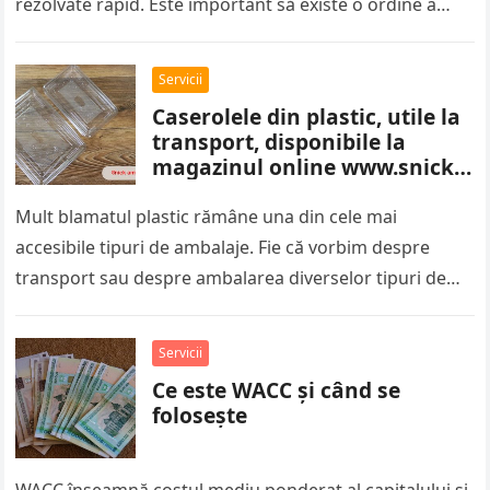
rezolvate rapid. Este important să existe o ordine a
pașilor,…
Servicii
Caserolele din plastic, utile la
transport, disponibile la
magazinul online www.snick-
ambalaje.com
Mult blamatul plastic rămâne una din cele mai
accesibile tipuri de ambalaje. Fie că vorbim despre
transport sau despre ambalarea diverselor tipuri de
sortimente alimentare, caserolele din…
Servicii
Ce este WACC și când se
folosește