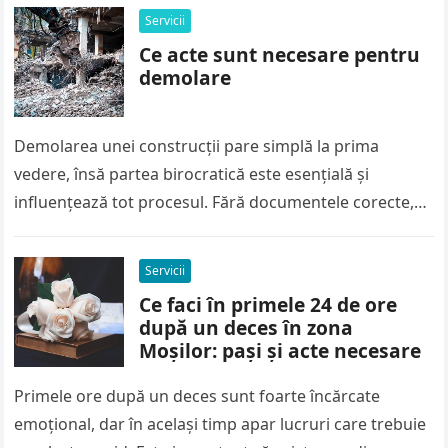
Servicii
Ce acte sunt necesare pentru
demolare
Demolarea unei construcții pare simplă la prima
vedere, însă partea birocratică este esențială și
influențează tot procesul. Fără documentele corecte,
lucrările pot fi oprite rapid, iar amenzile…
Servicii
Ce faci în primele 24 de ore
după un deces în zona
Moșilor: pași și acte necesare
Primele ore după un deces sunt foarte încărcate
emoțional, dar în același timp apar lucruri care trebuie