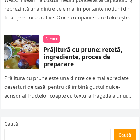
WACC înseamnă costul mediu ponderat al capitalului și
reprezintă una dintre cele mai importante noțiuni din
finanțele corporative. Orice companie care folosește
atât capital propriu, cât și…
Servicii
Prăjitură cu prune: rețetă,
ingrediente, proces de
preparare
Prăjitura cu prune este una dintre cele mai apreciate
deserturi de casă, pentru că îmbină gustul dulce-
acrișor al fructelor coapte cu textura fragedă a unui
blat simplu….
Caută
Caută