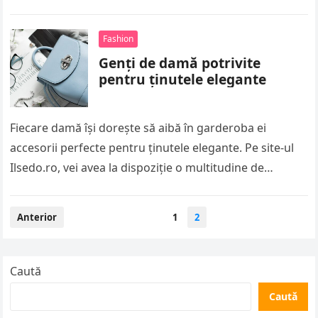
cu care sunt…
Fashion
Genți de damă potrivite
pentru ținutele elegante
Fiecare damă își dorește să aibă în garderoba ei
accesorii perfecte pentru ținutele elegante. Pe site-ul
Ilsedo.ro, vei avea la dispoziție o multitudine de
modele, esențiale pentru…
Paginație
Anterior
1
2
articole
Caută
Caută