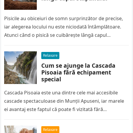
Pisicile au obiceiuri de somn surprinzător de precise,
iar alegerea locului nu este niciodată întâmplătoare.
Atunci când o pisică se cuibărește lângă capul
stăpânului, transmite mai mult…
Relaxare
Cum se ajunge la Cascada
Pisoaia fără echipament
special
Cascada Pisoaia este una dintre cele mai accesibile
cascade spectaculoase din Munții Apuseni, iar marele
ei avantaj este faptul că poate fi vizitată fără
echipament tehnic, corzi…
Relaxare