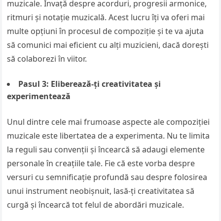
muzicale. Învață despre acorduri, progresii armonice,
ritmuri și notație muzicală. Acest lucru îți va oferi mai
multe opțiuni în procesul de compoziție și te va ajuta
să comunici mai eficient cu alți muzicieni, dacă dorești
să colaborezi în viitor.
Pasul 3: Eliberează-ți creativitatea și
experimentează
Unul dintre cele mai frumoase aspecte ale compoziției
muzicale este libertatea de a experimenta. Nu te limita
la reguli sau convenții și încearcă să adaugi elemente
personale în creațiile tale. Fie că este vorba despre
versuri cu semnificație profundă sau despre folosirea
unui instrument neobișnuit, lasă-ți creativitatea să
curgă și încearcă tot felul de abordări muzicale.