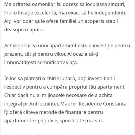
Majoritatea oamenilor își doresc să locuiască singuri,
într-o locație excelentă, mai exact să fie independenți.
Alții vor doar să le ofere familiei un acoperiș stabil
deasupra capului.
Achiziționarea unui apartament este o investiție pentru
prezent, cât și pentru viitor. Ai ocazia să-ți
îmbunătățești semnificativ viața.
În loc să plătești o chirie lunară, poți investi banii
respectiv pentru a cumpăra propriul tău apartament.
Chiar dacă nu ai mijloacele necesare de a achita
integral prețul locuinței, Maurer Residence Constanța
îți oferă câteva metode de finanțare pentru
apartamente spațioase, specificate mai sus.