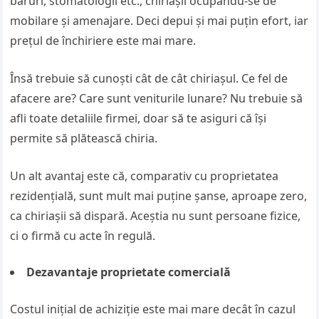
baruri, stomatologii etc., chiriașii ocupându-se de
mobilare și amenajare. Deci depui și mai puțin efort, iar
prețul de închiriere este mai mare.
Însă trebuie să cunoști cât de cât chiriașul. Ce fel de
afacere are? Care sunt veniturile lunare? Nu trebuie să
afli toate detaliile firmei, doar să te asiguri că își
permite să plătească chiria.
Un alt avantaj este că, comparativ cu proprietatea
rezidențială, sunt mult mai puține șanse, aproape zero,
ca chiriașii să dispară. Aceștia nu sunt persoane fizice,
ci o firmă cu acte în regulă.
Dezavantaje proprietate comercială
Costul inițial de achiziție este mai mare decât în cazul