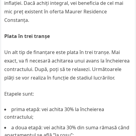
inflației. Dacă achiți integral, vei beneficia de cel mai
mic preț existent în oferta Maurer Residence
Constanța.
Plata în trei tranșe
Un alt tip de finanțare este plata în trei tranșe. Mai
exact, va fi necesară achitarea unui avans la încheierea
contractului. După, poți să te relaxezi. Următoarele
plăți se vor realiza în funcție de stadiul lucrărilor.
Etapele sunt:
prima etapă: vei achita 30% la încheierea
contractului;
a doua etapă: vei achita 30% din suma rămasă când
apartamentul se află ”la roșu”;