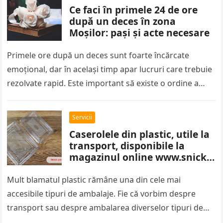
Ce faci în primele 24 de ore
după un deces în zona
Moșilor: pași și acte necesare
Primele ore după un deces sunt foarte încărcate
emoțional, dar în același timp apar lucruri care trebuie
rezolvate rapid. Este important să existe o ordine a
pașilor,…
Servicii
Caserolele din plastic, utile la
transport, disponibile la
magazinul online www.snick-
ambalaje.com
Mult blamatul plastic rămâne una din cele mai
accesibile tipuri de ambalaje. Fie că vorbim despre
transport sau despre ambalarea diverselor tipuri de
sortimente alimentare, caserolele din…