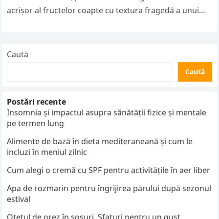
acrișor al fructelor coapte cu textura fragedă a unui
blat simplu….
Caută
Caută
Postări recente
Insomnia și impactul asupra sănătății fizice și mentale
pe termen lung
Alimente de bază în dieta mediteraneană și cum le
incluzi în meniul zilnic
Cum alegi o cremă cu SPF pentru activitățile în aer liber
Apa de rozmarin pentru îngrijirea părului după sezonul
estival
Oțetul de orez în sosuri. Sfaturi pentru un gust