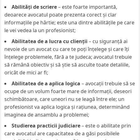
Abilități de scriere
– este foarte importantă,
deoarece avocatul poate prezenta corect și clar
informațiile pe hârtie; este una dintre abilitățile pe care
le vei vedea la un profesionist;
Abilitatea de a lucra cu clienții
– cu siguranță ai
nevoie de un avocat cu care te poți înțelege și care îți
înțelege problemele, fără a te judeca; avocatul trebuie
să rămână obiectiv și să știe să asculte toate detaliile,
oricât de mici ar fi;
Abilitatea de a aplica logica
– avocații trebuie să se
ocupe de un volum foarte mare de informații, deseori
schimbătoare, care uneori nu se leagă între ele; un
profesionist va aplica logica și rațiunea, determinând
imaginea de ansamblu a problemei;
Studierea practicii judiciare
– este o abilitate prin
care avocatul are capacitatea de a găsi posibilele