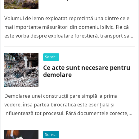
Volumul de lemn exploatat reprezintă una dintre cele
mai importante măsurători din domeniul silvic. Fie că
este vorba despre exploatare forestieră, transport sau
vânzare, calculul corect al…
Servicii
Ce acte sunt necesare pentru
demolare
Demolarea unei construcții pare simplă la prima
vedere, însă partea birocratică este esențială și
influențează tot procesul. Fără documentele corecte,
lucrările pot fi oprite rapid, iar amenzile…
Servicii