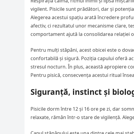
Respirația calmă, ritmul inimii și lipsa mișcăr
vigilent. Pisicile sunt prădători, dar și potenț
Alegerea acestui spațiu arată încredere profu
afectiv, ci rezultatul unor mecanisme clare, te
comportament ajută la consolidarea relației o
Pentru mulți stăpâni, acest obicei este o dovad
confortabilă și sigură. Poziția capului oferă ac
stresul nocturn. În plus, această apropiere co
Pentru pisică, consecvența acestui ritual înse
Siguranță, instinct și biol
Pisicile dorm între 12 și 16 ore pe zi, dar som
relaxate, rămân într-o stare de vigilență. Ale
Capul stăpânului este una dintre cele mai stabi