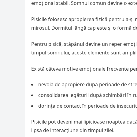
emoțional stabil. Somnul comun devine o exten
Pisicile folosesc apropierea fizică pentru a-și 
mirosul. Dormitul lângă cap este și o formă d
Pentru pisică, stăpânul devine un reper emoți
timpul somnului, aceste elemente sunt amplif
Există câteva motive emoționale frecvente p
nevoia de apropiere după perioade de str
consolidarea legăturii după schimbări în r
dorința de contact în perioade de insecuri
Pisicile pot deveni mai lipicioase noaptea d
lipsa de interacțiune din timpul zilei.