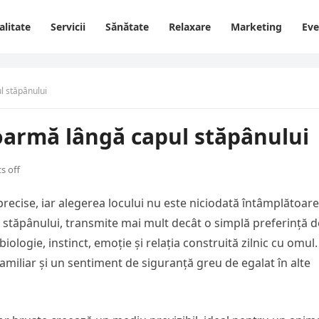
alitate
Servicii
Sănătate
Relaxare
Marketing
Ev
l stăpânului
doarmă lângă capul stăpânului
 off
precise, iar alegerea locului nu este niciodată întâmplătoare
l stăpânului, transmite mai mult decât o simplă preferință d
logie, instinct, emoție și relația construită zilnic cu omul.
miliar și un sentiment de siguranță greu de egalat în alte