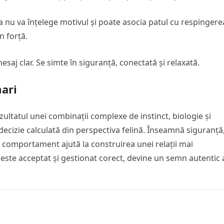
nu va înțelege motivul și poate asocia patul cu respingere
n forță.
saj clar. Se simte în siguranță, conectată și relaxată.
mari
zultatul unei combinații complexe de instinct, biologie și
decizie calculată din perspectiva felină. Înseamnă siguranță
ui comportament ajută la construirea unei relații mai
ste acceptat și gestionat corect, devine un semn autentic 