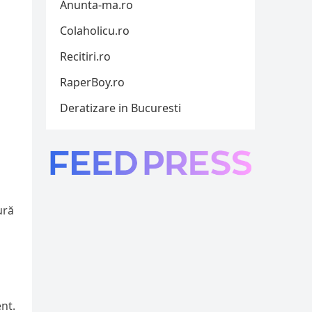
Anunta-ma.ro
Colaholicu.ro
Recitiri.ro
RaperBoy.ro
Deratizare in Bucuresti
ură
ent.