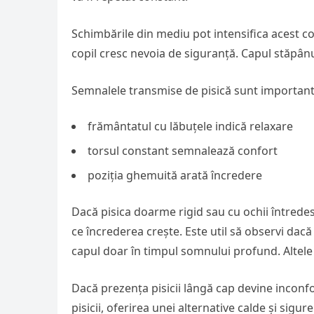
Schimbările din mediu pot intensifica acest c
copil cresc nevoia de siguranță. Capul stăpânu
Semnalele transmise de pisică sunt important
frământatul cu lăbuțele indică relaxare
torsul constant semnalează confort
poziția ghemuită arată încredere
Dacă pisica doarme rigid sau cu ochii întredes
ce încrederea crește. Este util să observi da
capul doar în timpul somnului profund. Altele 
Dacă prezența pisicii lângă cap devine inconfor
pisicii, oferirea unei alternative calde și sigu