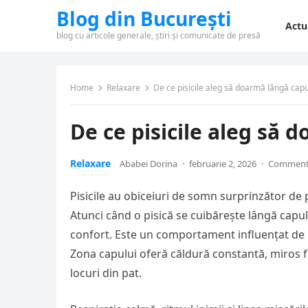
Blog din București
Actu
blog cu articole generale, știri și comunicate de presă
Home
Relaxare
De ce pisicile aleg să doarmă lângă capu
De ce pisicile aleg să 
Relaxare
Ababei Dorina
·
februarie 2, 2026
·
Comments
Pisicile au obiceiuri de somn surprinzător de 
Atunci când o pisică se cuibărește lângă capu
confort. Este un comportament influențat de bio
Zona capului oferă căldură constantă, miros fa
locuri din pat.