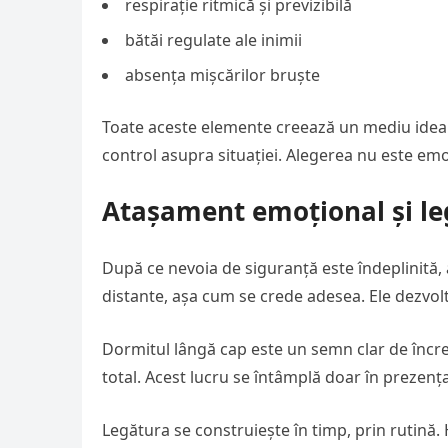
respirație ritmică și previzibilă
bătăi regulate ale inimii
absența mișcărilor bruște
Toate aceste elemente creează un mediu ideal 
control asupra situației. Alegerea nu este emoț
Atașament emoțional și le
După ce nevoia de siguranță este îndeplinită
distante, așa cum se crede adesea. Ele dezvol
Dormitul lângă cap este un semn clar de încred
total. Acest lucru se întâmplă doar în prezen
Legătura se construiește în timp, prin rutină. H