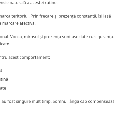
sie naturală a acestei rutine.
marca teritoriul. Prin frecare și prezență constantă, își lasă
e marcare afectivă.
onal. Vocea, mirosul și prezența sunt asociate cu siguranța.
icate.
entru acest comportament:
es
utină
tate
acă au fost singure mult timp. Somnul lângă cap compenseaz