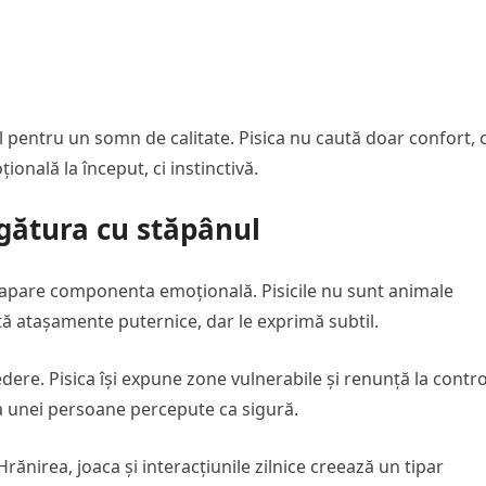
pentru un somn de calitate. Pisica nu caută doar confort, c
ională la început, ci instinctivă.
gătura cu stăpânul
, apare componenta emoțională. Pisicile nu sunt animale
tă atașamente puternice, dar le exprimă subtil.
ere. Pisica își expune zone vulnerabile și renunță la contro
ța unei persoane percepute ca sigură.
rănirea, joaca și interacțiunile zilnice creează un tipar