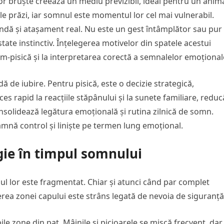
ilor bruște creează un mediu previzibil, ideal pentru un anim
iale prăzi, iar somnul este momentul lor cel mai vulnerabil.
ndă și atașament real. Nu este un gest întâmplător sau pur
state instinctiv. Înțelegerea motivelor din spatele acestui
m-pisică și la interpretarea corectă a semnalelor emoțional
ă de iubire. Pentru pisică, este o decizie strategică,
ces rapid la reacțiile stăpânului și la sunete familiare, redu
nsolidează legătura emoțională și rutina zilnică de somn.
amnă control și liniște pe termen lung emoțional.
ogie în timpul somnului
nul lor este fragmentat. Chiar și atunci când par complet
gerea zonei capului este strâns legată de nevoia de siguranță
le zone din pat. Mâinile și picioarele se mișcă frecvent, dar