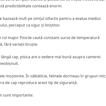
stă predictibilitate contează enorm.
 se bazează mult pe simțul olfactiv pentru a evalua mediul.
ui, perceput ca sigur și liniștitor.
 rol major. Pisicile caută constant surse de temperatură
 fără variații bruște.
lângă cap, pisica are o vedere mai bună asupra camerei.
neobișnuit.
le moștenite. În sălbăticie, felinele dormeau în grupuri mici
iera de cap reproduce acest tip de siguranță.
n sunt importante: