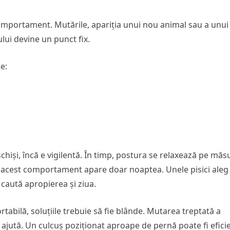
omportament. Mutările, apariția unui nou animal sau a unui
lui devine un punct fix.
e:
chiși, încă e vigilentă. În timp, postura se relaxează pe măs
că acest comportament apare doar noaptea. Unele pisici aleg
caută apropierea și ziua.
tabilă, soluțiile trebuie să fie blânde. Mutarea treptată a
re ajută. Un culcuș poziționat aproape de pernă poate fi efici