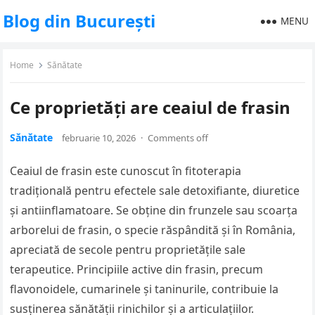
Blog din București
MENU
Home
Sănătate
Ce proprietăți are ceaiul de frasin
Sănătate
februarie 10, 2026
·
Comments off
Ceaiul de frasin este cunoscut în fitoterapia
tradițională pentru efectele sale detoxifiante, diuretice
și antiinflamatoare. Se obține din frunzele sau scoarța
arborelui de frasin, o specie răspândită și în România,
apreciată de secole pentru proprietățile sale
terapeutice. Principiile active din frasin, precum
flavonoidele, cumarinele și taninurile, contribuie la
susținerea sănătății rinichilor și a articulațiilor.