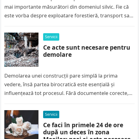
mai importante măsurători din domeniul silvic. Fie că
este vorba despre exploatare forestieră, transport sau
vânzare, calculul corect al…
Servicii
Ce acte sunt necesare pentru
demolare
Demolarea unei construcții pare simplă la prima
vedere, însă partea birocratică este esențială și
influențează tot procesul. Fără documentele corecte,
lucrările pot fi oprite rapid, iar amenzile…
Servicii
Ce faci în primele 24 de ore
după un deces în zona