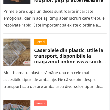
Moșilor: pași și acte necesare
Primele ore după un deces sunt foarte încărcate
emoțional, dar în același timp apar lucruri care trebuie
rezolvate rapid. Este important să existe o ordine a
pașilor,…
Servicii
Caserolele din plastic, utile la
transport, disponibile la
magazinul online www.snick-
ambalaje.com
Mult blamatul plastic rămâne una din cele mai
accesibile tipuri de ambalaje. Fie că vorbim despre
transport sau despre ambalarea diverselor tipuri de
sortimente alimentare, caserolele din…
Servicii