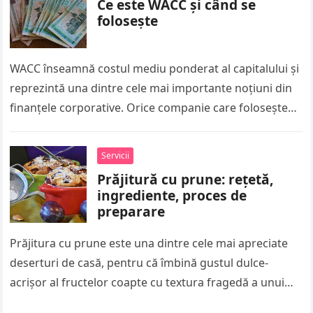
Ce este WACC și când se
folosește
WACC înseamnă costul mediu ponderat al capitalului și
reprezintă una dintre cele mai importante noțiuni din
finanțele corporative. Orice companie care folosește
atât capital propriu, cât și…
Servicii
Prăjitură cu prune: rețetă,
ingrediente, proces de
preparare
Prăjitura cu prune este una dintre cele mai apreciate
deserturi de casă, pentru că îmbină gustul dulce-
acrișor al fructelor coapte cu textura fragedă a unui
blat simplu….