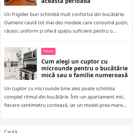
această perioadă
Un frigider bun schimbă mult confortul din bucătărie.
Oamenii caută tot mai des modele care consumă puțin,
răcesc uniform și oferă spațiu suficient pentru o
familie activă….
Tehnic
Cum alegi un cuptor cu
microunde pentru o bucătărie
mică sau o familie numeroasă
Un cuptor cu microunde bine ales poate schimba
complet ritmul din bucătărie. Într-un apartament mic,
fiecare centimetru contează, iar un model prea mare
încurcă spațiul de lucru…
Caută