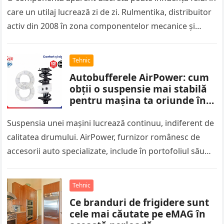
care un utilaj lucrează zi de zi. Rulmentika, distribuitor
activ din 2008 în zona componentelor mecanice și
industriale, oferă…
Tehnic
Autobufferele AirPower: cum
obții o suspensie mai stabilă
pentru mașina ta oriunde în
România?
Suspensia unei mașini lucrează continuu, indiferent de
calitatea drumului. AirPower, furnizor românesc de
accesorii auto specializate, include în portofoliul său
autobufferele din silicon, componente gândite să
absoarbă…
Tehnic
Ce branduri de frigidere sunt
cele mai căutate pe eMAG în