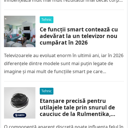
influențează mult mai mult rezultatul final decât corpul
aparatului. El controlează modul în…
Tehnic
Ce funcții smart contează cu
adevărat la un televizor nou
cumpărat în 2026
Televizoarele au evoluat enorm în ultimii ani, iar în 2026
diferențele dintre modele sunt mai puțin legate de
imagine și mai mult de funcțiile smart pe care…
Tehnic
Etanșare precisă pentru
utilajele tale prin snurul de
cauciuc de la Rulmentika,
livrat oriunde în România
O componentă aparent discretă poate influența felul în