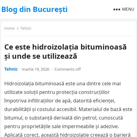
Blog din București
MENU
Home
Tehnic
Ce este hidroizolația bituminoasă
și unde se utilizează
Tehnic
martie 19, 2026
·
Comments off
Hidroizolația bituminoasă este una dintre cele mai
utilizate soluții pentru protecția construcțiilor
împotriva infiltrațiilor de apă, datorită eficienței,
durabilității și costului accesibil. Materialul de bază este
bitumul, o substanță derivată din petrol, cunoscută
pentru proprietățile sale impermeabile și adezive.
Aplicată corect, această hidroizolație creează o barieră