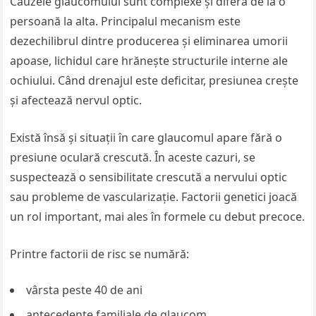
Cauzele glaucomului sunt complexe și diferă de la o
persoană la alta. Principalul mecanism este
dezechilibrul dintre producerea și eliminarea umorii
apoase, lichidul care hrănește structurile interne ale
ochiului. Când drenajul este deficitar, presiunea crește
și afectează nervul optic.
Există însă și situații în care glaucomul apare fără o
presiune oculară crescută. În aceste cazuri, se
suspectează o sensibilitate crescută a nervului optic
sau probleme de vascularizație. Factorii genetici joacă
un rol important, mai ales în formele cu debut precoce.
Printre factorii de risc se numără:
vârsta peste 40 de ani
antecedente familiale de glaucom