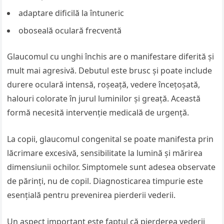
adaptare dificilă la întuneric
oboseală oculară frecventă
Glaucomul cu unghi închis are o manifestare diferită și
mult mai agresivă. Debutul este brusc și poate include
durere oculară intensă, roșeață, vedere încețoșată,
halouri colorate în jurul luminilor și greață. Această
formă necesită intervenție medicală de urgență.
La copii, glaucomul congenital se poate manifesta prin
lăcrimare excesivă, sensibilitate la lumină și mărirea
dimensiunii ochilor. Simptomele sunt adesea observate
de părinți, nu de copil. Diagnosticarea timpurie este
esențială pentru prevenirea pierderii vederii.
Un aspect important este faptul că pierderea vederii