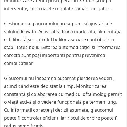
monitorizare atentă postoperatorie. Chiar și după
intervenție, controalele regulate rămân obligatorii.
Gestionarea glaucomului presupune și ajustări ale
stilului de viață. Activitatea fizică moderată, alimentația
echilibrată și controlul bolilor asociate contribuie la
stabilitatea bolii. Evitarea automedicației și informarea
corectă sunt pași importanți pentru prevenirea
complicațiilor.
Glaucomul nu înseamnă automat pierderea vederii,
atunci când este depistat la timp. Monitorizarea
constantă și colaborarea cu medicul oftalmolog permit
o viață activă și o vedere funcțională pe termen lung.
Cu informații corecte și decizii asumate, glaucomul
poate fi controlat eficient, iar riscul de orbire poate fi
redus semnificativ.