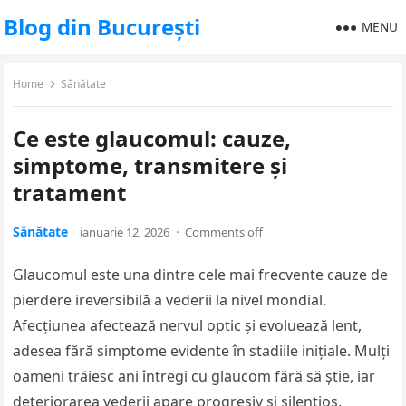
Blog din București
MENU
Home
Sănătate
Ce este glaucomul: cauze,
simptome, transmitere și
tratament
Sănătate
ianuarie 12, 2026
·
Comments off
Glaucomul este una dintre cele mai frecvente cauze de
pierdere ireversibilă a vederii la nivel mondial.
Afecțiunea afectează nervul optic și evoluează lent,
adesea fără simptome evidente în stadiile inițiale. Mulți
oameni trăiesc ani întregi cu glaucom fără să știe, iar
deteriorarea vederii apare progresiv și silențios.