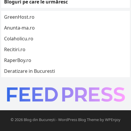
Bloguri pe care le urmăresc
GreenHost.ro
Anunta-ma.ro
Colaholicu.ro
Recitiri.ro
RaperBoy.ro
Deratizare in Bucuresti
© 2026
Blog din București
-
WordPress Blog Theme
by
WPEnjoy