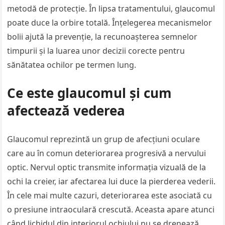
metodă de protecție. În lipsa tratamentului, glaucomul
poate duce la orbire totală. Înțelegerea mecanismelor
bolii ajută la prevenție, la recunoașterea semnelor
timpurii și la luarea unor decizii corecte pentru
sănătatea ochilor pe termen lung.
Ce este glaucomul și cum
afectează vederea
Glaucomul reprezintă un grup de afecțiuni oculare
care au în comun deteriorarea progresivă a nervului
optic. Nervul optic transmite informația vizuală de la
ochi la creier, iar afectarea lui duce la pierderea vederii.
În cele mai multe cazuri, deteriorarea este asociată cu
o presiune intraoculară crescută. Aceasta apare atunci
când lichidul din interiorul ochiului nu se drenează