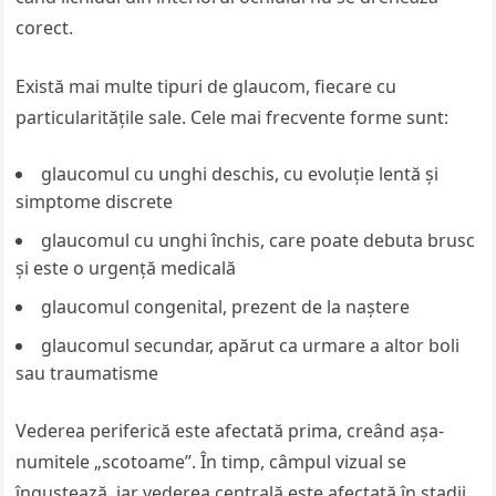
corect.
Există mai multe tipuri de glaucom, fiecare cu
particularitățile sale. Cele mai frecvente forme sunt:
glaucomul cu unghi deschis, cu evoluție lentă și
simptome discrete
glaucomul cu unghi închis, care poate debuta brusc
și este o urgență medicală
glaucomul congenital, prezent de la naștere
glaucomul secundar, apărut ca urmare a altor boli
sau traumatisme
Vederea periferică este afectată prima, creând așa-
numitele „scotoame”. În timp, câmpul vizual se
îngustează, iar vederea centrală este afectată în stadii