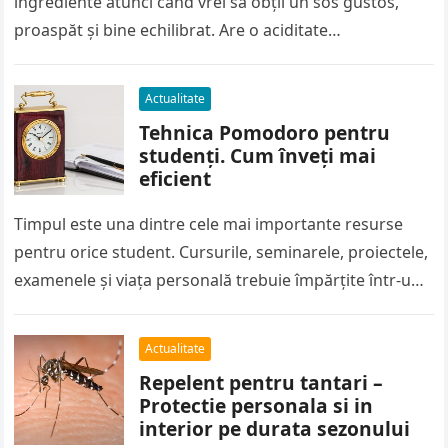
ingrediente atunci când vrei să obții un sos gustos,
proaspăt și bine echilibrat. Are o aciditate…
Actualitate
Tehnica Pomodoro pentru
studenți. Cum înveți mai
eficient
Timpul este una dintre cele mai importante resurse
pentru orice student. Cursurile, seminarele, proiectele,
examenele și viața personală trebuie împărțite într-un
program care de multe ori pare…
Actualitate
Repelent pentru tantari –
Protectie personala si in
interior pe durata sezonului