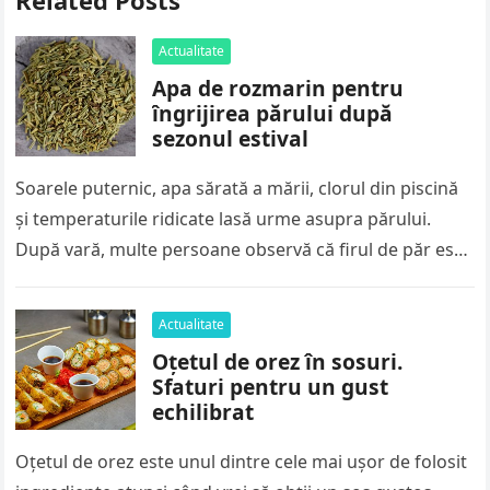
Related Posts
Actualitate
Apa de rozmarin pentru
îngrijirea părului după
sezonul estival
Soarele puternic, apa sărată a mării, clorul din piscină
și temperaturile ridicate lasă urme asupra părului.
După vară, multe persoane observă că firul de păr este
mai…
Actualitate
Oțetul de orez în sosuri.
Sfaturi pentru un gust
echilibrat
Oțetul de orez este unul dintre cele mai ușor de folosit