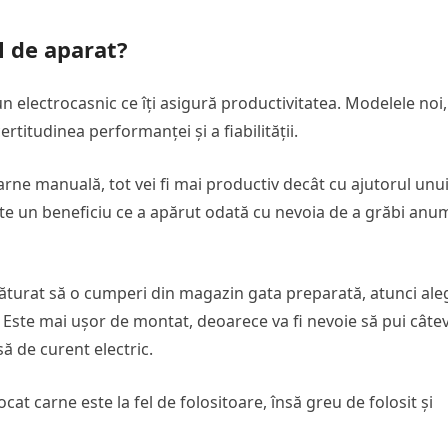
l de aparat?
n electrocasnic ce îți asigură productivitatea. Modelele noi,
certitudinea performanței și a fiabilității.
arne manuală, tot vei fi mai productiv decât cu ajutorul unu
te un beneficiu ce a apărut odată cu nevoia de a grăbi anu
 săturat să o cumperi din magazin gata preparată, atunci ale
 Este mai ușor de montat, deoarece va fi nevoie să pui câte
rsă de curent electric.
ocat carne este la fel de folositoare, însă greu de folosit și