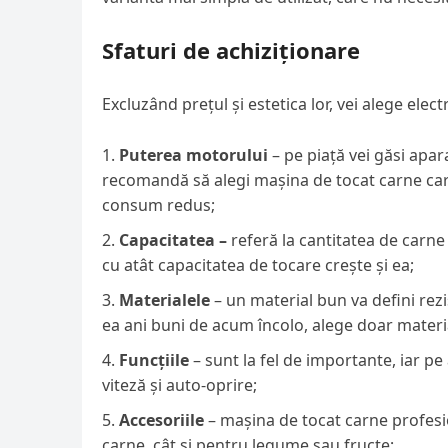
Sfaturi de achiziționare
Excluzând prețul și estetica lor, vei alege elec
Puterea motorului
– pe piață vei găsi apa
recomandă să alegi mașina de tocat carne care
consum redus;
Capacitatea –
referă la cantitatea de carn
cu atât capacitatea de tocare crește și ea;
Materialele
– un material bun va defini rezis
ea ani buni de acum încolo, alege doar materia
Funcțiile
– sunt la fel de importante, iar p
viteză și auto-oprire;
Accesoriile
– mașina de tocat carne profesio
carne, cât și pentru legume sau fructe;