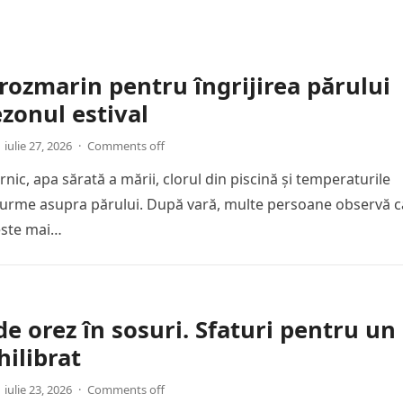
rozmarin pentru îngrijirea părului
zonul estival
iulie 27, 2026
·
Comments off
nic, apa sărată a mării, clorul din piscină și temperaturile
ă urme asupra părului. După vară, multe persoane observă c
 este mai…
de orez în sosuri. Sfaturi pentru un
hilibrat
iulie 23, 2026
·
Comments off