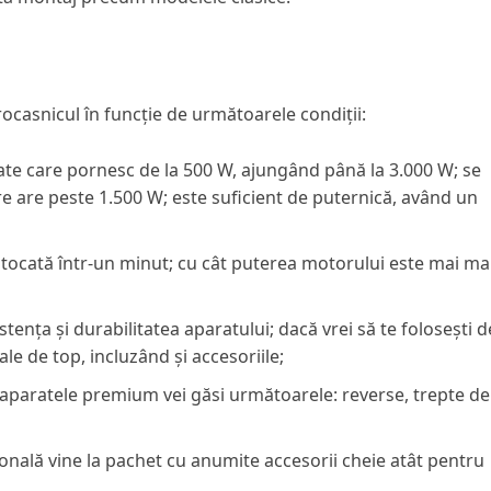
trocasnicul în funcție de următoarele condiții:
rate care pornesc de la 500 W, ajungând până la 3.000 W; se
 are peste 1.500 W; este suficient de puternică, având un
e tocată într-un minut; cu cât puterea motorului este mai ma
tența și durabilitatea aparatului; dacă vrei să te folosești d
le de top, incluzând și accesoriile;
e aparatele premium vei găsi următoarele: reverse, trepte de
nală vine la pachet cu anumite accesorii cheie atât pentru