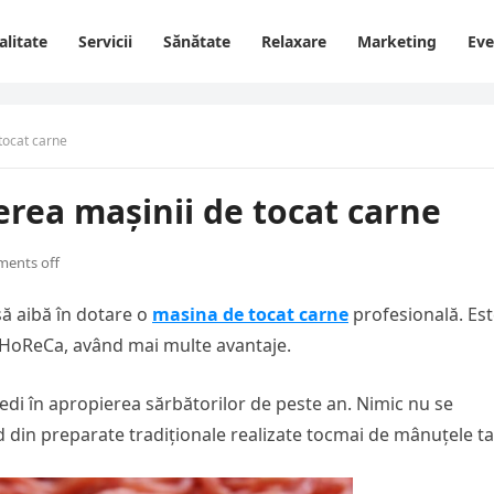
alitate
Servicii
Sănătate
Relaxare
Marketing
Ev
tocat carne
erea mașinii de tocat carne
ents off
să aibă în dotare o
masina de tocat carne
profesională. Es
 HoReCa, având mai multe avantaje.
ovedi în apropierea sărbătorilor de peste an. Nimic nu se
 din preparate tradiționale realizate tocmai de mânuțele ta