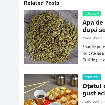
Related Posts
Actualitate
Apa de 
după se
Ababei Dorina
·
Soarele puter
ridicate las
firul de păr
Actualitate
Oțetul 
gust ec
Ababei Dorina
·