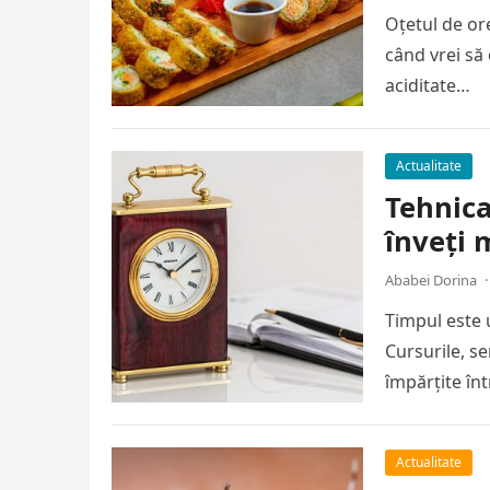
Oțetul de or
când vrei să 
aciditate…
Actualitate
Tehnic
înveți 
Ababei Dorina
·
Timpul este 
Cursurile, s
împărțite în
Actualitate