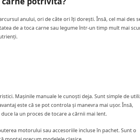
carne potrivită?
rcursul anului, ori de câte ori îți dorești. Însă, cel mai des s
litatea de a toca carne sau legume într-un timp mult mai scur
trienți.
istici. Mașinile manuale le cunoști deja. Sunt simple de utili
r avantaj este că se pot controla și manevra mai ușor. Însă,
e duce la un proces de tocare a cărnii mai lent.
 puterea motorului sau accesoriile incluse în pachet. Sunt o
sită montaj precum modelele clasice.