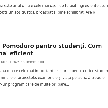
ez este unul dintre cele mai ușor de folosit ingrediente atun
obții un sos gustos, proaspăt și bine echilibrat. Are o
a Pomodoro pentru studenți. Cum
mai eficient
iulie 21, 2026
·
Comments off
una dintre cele mai importante resurse pentru orice studen
eminarele, proiectele, examenele și viața personală trebuie
tr-un program care de multe ori pare…