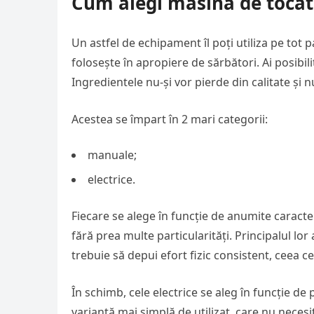
Cum alegi masina de tocat 
Un astfel de echipament îl poți utiliza pe tot pa
folosește în apropiere de sărbători. Ai posibi
Ingredientele nu-și vor pierde din calitate și nu
Acestea se împart în 2 mari categorii:
manuale;
electrice.
Fiecare se alege în funcție de anumite caracter
fără prea multe particularități. Principalul lo
trebuie să depui efort fizic consistent, ceea c
În schimb, cele electrice se aleg în funcție de
variantă mai simplă de utilizat, care nu nece