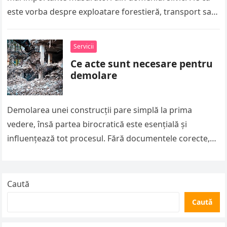
este vorba despre exploatare forestieră, transport sau
vânzare, calculul corect al…
Servicii
Ce acte sunt necesare pentru
demolare
Demolarea unei construcții pare simplă la prima
vedere, însă partea birocratică este esențială și
influențează tot procesul. Fără documentele corecte,
lucrările pot fi oprite rapid, iar amenzile…
Caută
Caută