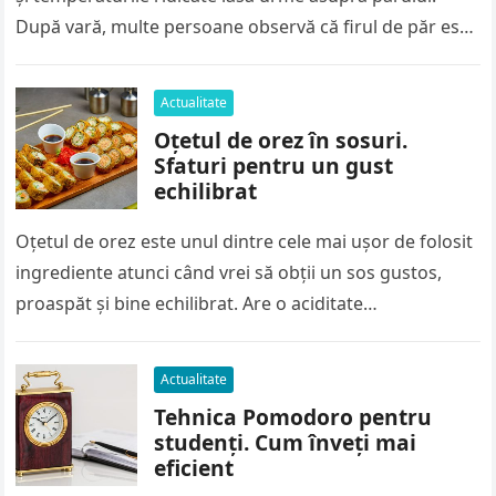
După vară, multe persoane observă că firul de păr este
mai…
Actualitate
Oțetul de orez în sosuri.
Sfaturi pentru un gust
echilibrat
Oțetul de orez este unul dintre cele mai ușor de folosit
ingrediente atunci când vrei să obții un sos gustos,
proaspăt și bine echilibrat. Are o aciditate…
Actualitate
Tehnica Pomodoro pentru
studenți. Cum înveți mai
eficient