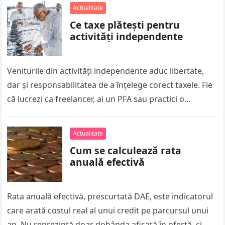
Actualitate
Ce taxe plătești pentru
activități independente
Veniturile din activități independente aduc libertate,
dar și responsabilitatea de a înțelege corect taxele. Fie
că lucrezi ca freelancer, ai un PFA sau practici o
profesie liberală,…
Actualitate
Cum se calculează rata
anuală efectivă
Rata anuală efectivă, prescurtată DAE, este indicatorul
care arată costul real al unui credit pe parcursul unui
an. Nu reprezintă doar dobânda afișată în ofertă, ci