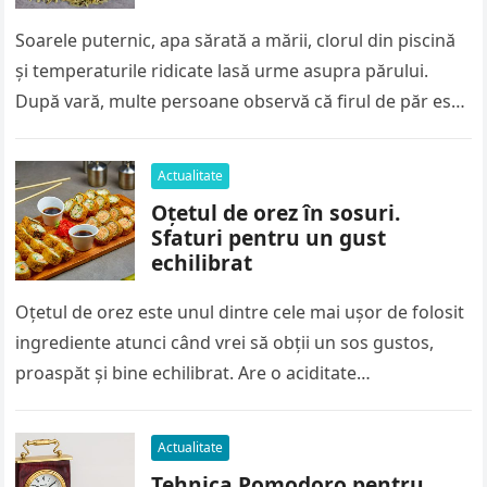
Soarele puternic, apa sărată a mării, clorul din piscină
și temperaturile ridicate lasă urme asupra părului.
După vară, multe persoane observă că firul de păr este
mai…
Actualitate
Oțetul de orez în sosuri.
Sfaturi pentru un gust
echilibrat
Oțetul de orez este unul dintre cele mai ușor de folosit
ingrediente atunci când vrei să obții un sos gustos,
proaspăt și bine echilibrat. Are o aciditate…
Actualitate
Tehnica Pomodoro pentru