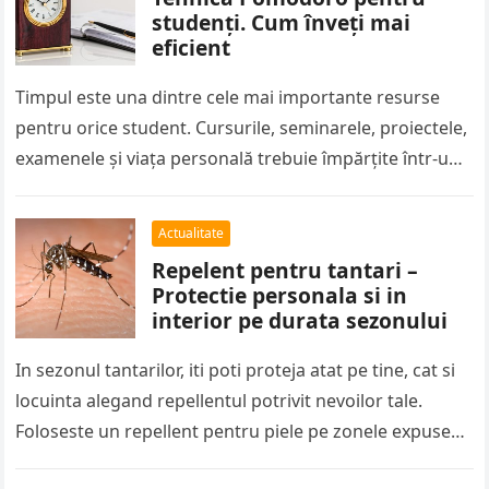
studenți. Cum înveți mai
eficient
Timpul este una dintre cele mai importante resurse
pentru orice student. Cursurile, seminarele, proiectele,
examenele și viața personală trebuie împărțite într-un
program care de multe ori pare…
Actualitate
Repelent pentru tantari –
Protectie personala si in
interior pe durata sezonului
In sezonul tantarilor, iti poti proteja atat pe tine, cat si
locuinta alegand repellentul potrivit nevoilor tale.
Foloseste un repellent pentru piele pe zonele expuse
atunci cand…