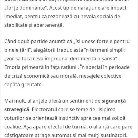
„forțe dominante”. Acest tip de narațiune are impact
imediat, pentru că rezonează cu nevoia socială de
stabilitate și apartenență.
Când două partide anunță că „își unesc forțele pentru
binele țării”, alegătorii traduc asta în termeni simpli:
„vor să facă ceva împreună, deci merită o șansă”.
Emoția primează în fața rațiunii. În special în perioade
de criză economică sau morală, mesajele colective
capătă greutate.
Mai mult, alianțele oferă un sentiment de
siguranță
strategică
. Electoratul care se teme de risipirea
voturilor se orientează instinctiv spre cea mai solidă
coaliție. Așa apare efectul de turmă: o alianță care pare
câștigătoare atrage automat și mai mulți susținători.