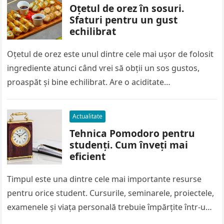
Oțetul de orez în sosuri.
Sfaturi pentru un gust
echilibrat
Oțetul de orez este unul dintre cele mai ușor de folosit
ingrediente atunci când vrei să obții un sos gustos,
proaspăt și bine echilibrat. Are o aciditate…
Actualitate
Tehnica Pomodoro pentru
studenți. Cum înveți mai
eficient
Timpul este una dintre cele mai importante resurse
pentru orice student. Cursurile, seminarele, proiectele,
examenele și viața personală trebuie împărțite într-un
program care de multe ori pare…