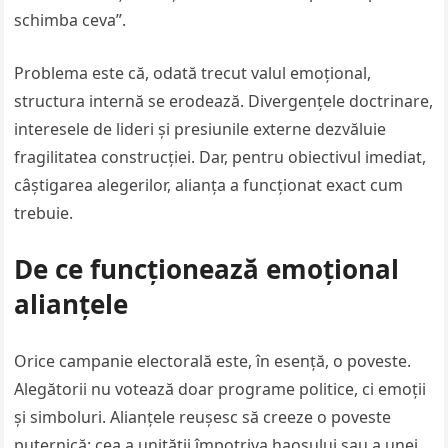
schimba ceva”.
Problema este că, odată trecut valul emoțional,
structura internă se erodează. Divergențele doctrinare,
interesele de lideri și presiunile externe dezvăluie
fragilitatea construcției. Dar, pentru obiectivul imediat,
câștigarea alegerilor, alianța a funcționat exact cum
trebuie.
De ce funcționează emoțional
alianțele
Orice campanie electorală este, în esență, o poveste.
Alegătorii nu votează doar programe politice, ci emoții
și simboluri. Alianțele reușesc să creeze o poveste
puternică: cea a unității împotriva haosului sau a unei