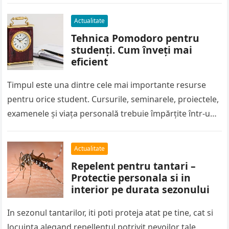
Actualitate
Tehnica Pomodoro pentru
studenți. Cum înveți mai
eficient
Timpul este una dintre cele mai importante resurse
pentru orice student. Cursurile, seminarele, proiectele,
examenele și viața personală trebuie împărțite într-un
program care de multe ori pare…
Actualitate
Repelent pentru tantari –
Protectie personala si in
interior pe durata sezonului
In sezonul tantarilor, iti poti proteja atat pe tine, cat si
locuinta alegand repellentul potrivit nevoilor tale.