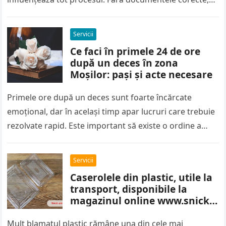
lucrările pot fi oprite rapid, iar amenzile…
Servicii
Ce faci în primele 24 de ore
după un deces în zona
Moșilor: pași și acte necesare
Primele ore după un deces sunt foarte încărcate
emoțional, dar în același timp apar lucruri care trebuie
rezolvate rapid. Este important să existe o ordine a
pașilor,…
Servicii
Caserolele din plastic, utile la
transport, disponibile la
magazinul online www.snick-
ambalaje.com
Mult blamatul plastic rămâne una din cele mai