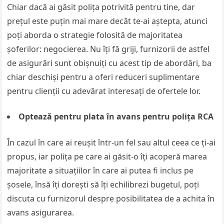
Chiar dacă ai găsit polița potrivită pentru tine, dar
prețul este puțin mai mare decât te-ai aștepta, atunci
poți aborda o strategie folosită de majoritatea
șoferilor: negocierea. Nu îți fă griji, furnizorii de astfel
de asigurări sunt obișnuiți cu acest tip de abordări, ba
chiar deschiși pentru a oferi reduceri suplimentare
pentru clienții cu adevărat interesați de ofertele lor.
Optează pentru plata în avans pentru polița RCA
În cazul în care ai reușit într-un fel sau altul ceea ce ți-ai
propus, iar polița pe care ai găsit-o îți acoperă marea
majoritate a situațiilor în care ai putea fi inclus pe
șosele, însă îți dorești să îți echilibrezi bugetul, poți
discuta cu furnizorul despre posibilitatea de a achita în
avans asigurarea.