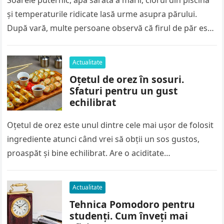
Soarele puternic, apa sărată a mării, clorul din piscină
și temperaturile ridicate lasă urme asupra părului.
După vară, multe persoane observă că firul de păr este
mai…
Actualitate
Oțetul de orez în sosuri.
Sfaturi pentru un gust
echilibrat
Oțetul de orez este unul dintre cele mai ușor de folosit
ingrediente atunci când vrei să obții un sos gustos,
proaspăt și bine echilibrat. Are o aciditate…
Actualitate
Tehnica Pomodoro pentru
studenți. Cum înveți mai