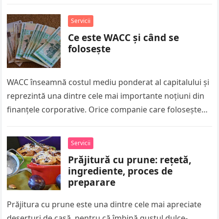
sortimente alimentare, caserolele din…
Servicii
Ce este WACC și când se
folosește
WACC înseamnă costul mediu ponderat al capitalului și
reprezintă una dintre cele mai importante noțiuni din
finanțele corporative. Orice companie care folosește
atât capital propriu, cât și…
Servicii
Prăjitură cu prune: rețetă,
ingrediente, proces de
preparare
Prăjitura cu prune este una dintre cele mai apreciate
deserturi de casă, pentru că îmbină gustul dulce-