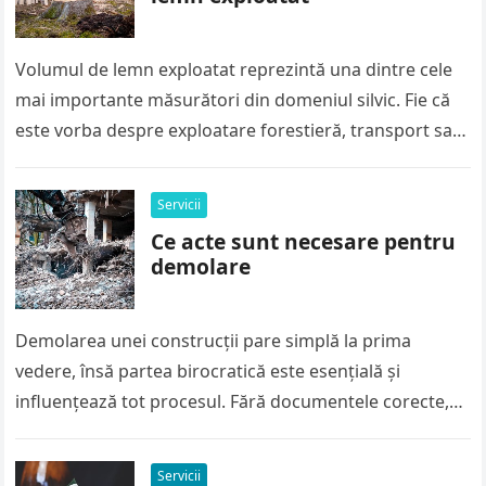
Volumul de lemn exploatat reprezintă una dintre cele
mai importante măsurători din domeniul silvic. Fie că
este vorba despre exploatare forestieră, transport sau
vânzare, calculul corect al…
Servicii
Ce acte sunt necesare pentru
demolare
Demolarea unei construcții pare simplă la prima
vedere, însă partea birocratică este esențială și
influențează tot procesul. Fără documentele corecte,
lucrările pot fi oprite rapid, iar amenzile…
Servicii