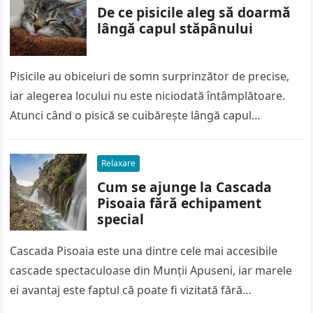
De ce pisicile aleg să doarmă
lângă capul stăpânului
Pisicile au obiceiuri de somn surprinzător de precise,
iar alegerea locului nu este niciodată întâmplătoare.
Atunci când o pisică se cuibărește lângă capul
stăpânului, transmite mai mult…
Relaxare
Cum se ajunge la Cascada
Pisoaia fără echipament
special
Cascada Pisoaia este una dintre cele mai accesibile
cascade spectaculoase din Munții Apuseni, iar marele
ei avantaj este faptul că poate fi vizitată fără
echipament tehnic, corzi…