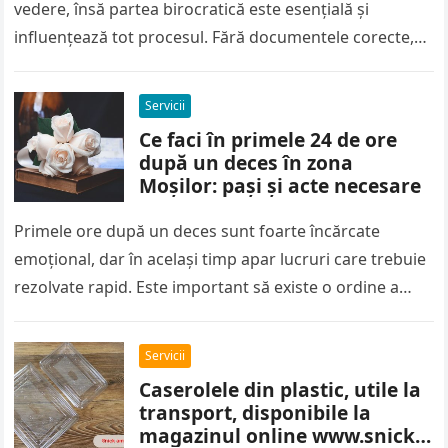
vedere, însă partea birocratică este esențială și
influențează tot procesul. Fără documentele corecte,
lucrările pot fi oprite rapid, iar amenzile…
Servicii
Ce faci în primele 24 de ore
după un deces în zona
Moșilor: pași și acte necesare
Primele ore după un deces sunt foarte încărcate
emoțional, dar în același timp apar lucruri care trebuie
rezolvate rapid. Este important să existe o ordine a
pașilor,…
Servicii
Caserolele din plastic, utile la
transport, disponibile la
magazinul online www.snick-