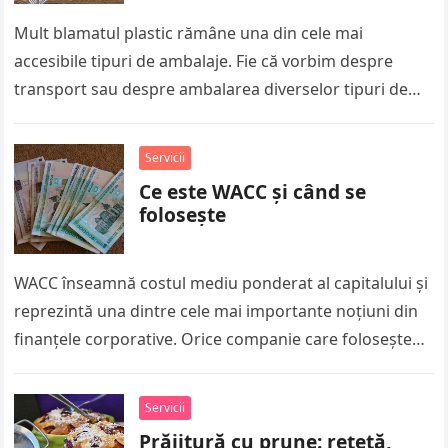
ambalaje.com
Mult blamatul plastic rămâne una din cele mai
accesibile tipuri de ambalaje. Fie că vorbim despre
transport sau despre ambalarea diverselor tipuri de
sortimente alimentare, caserolele din…
Servicii
Ce este WACC și când se
folosește
WACC înseamnă costul mediu ponderat al capitalului și
reprezintă una dintre cele mai importante noțiuni din
finanțele corporative. Orice companie care folosește
atât capital propriu, cât și…
Servicii
Prăjitură cu prune: rețetă,