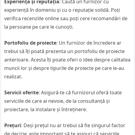
Experiența și reputația
: Caută un furnizor cu
experiență în domeniu și cu o reputație solidă. Poți
verifica recenziile online sau poți cere recomandări de
la persoane pe care le cunoști.
Portofoliu de proiecte
: Un furnizor de încredere ar
trebui să îți poată prezenta un portofoliu de proiecte
anterioare. Acesta îți poate oferi o idee despre calitatea
muncii lor și despre tipurile de proiecte pe care le-au
realizat.
Servicii oferite
: Asigură-te că furnizorul oferă toate
serviciile de care ai nevoie, de la consultanță și
proiectare, la instalare și întreținere.
Prețuri
: Deși prețul nu ar trebui să fie singurul factor
de decizie, este important să te asiguri că serviciile