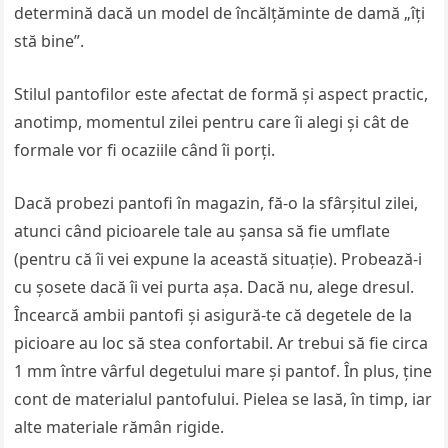
determină dacă un model de încălţăminte de damă „îţi
stă bine”.
Stilul pantofilor este afectat de formă şi aspect practic,
anotimp, momentul zilei pentru care îi alegi şi cât de
formale vor fi ocaziile când îi porţi.
Dacă probezi pantofi în magazin, fă-o la sfârşitul zilei,
atunci când picioarele tale au şansa să fie umflate
(pentru că îi vei expune la această situaţie). Probează-i
cu şosete dacă îi vei purta aşa. Dacă nu, alege dresul.
Încearcă ambii pantofi şi asigură-te că degetele de la
picioare au loc să stea confortabil. Ar trebui să fie circa
1 mm între vârful degetului mare şi pantof. În plus, ţine
cont de materialul pantofului. Pielea se lasă, în timp, iar
alte materiale rămân rigide.