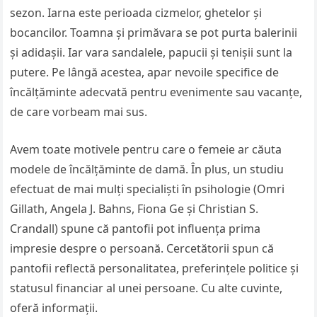
sezon. Iarna este perioada cizmelor, ghetelor şi
bocancilor. Toamna şi primăvara se pot purta balerinii
şi adidaşii. Iar vara sandalele, papucii şi tenişii sunt la
putere. Pe lângă acestea, apar nevoile specifice de
încălţăminte adecvată pentru evenimente sau vacanţe,
de care vorbeam mai sus.
Avem toate motivele pentru care o femeie ar căuta
modele de încălţăminte de damă. În plus, un studiu
efectuat de mai mulţi specialişti în psihologie (Omri
Gillath, Angela J. Bahns, Fiona Ge şi Christian S.
Crandall) spune că pantofii pot influenţa prima
impresie despre o persoană. Cercetătorii spun că
pantofii reflectă personalitatea, preferinţele politice şi
statusul financiar al unei persoane. Cu alte cuvinte,
oferă informaţii.