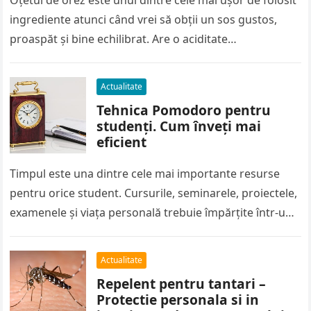
Oțetul de orez este unul dintre cele mai ușor de folosit
ingrediente atunci când vrei să obții un sos gustos,
proaspăt și bine echilibrat. Are o aciditate…
Actualitate
Tehnica Pomodoro pentru
studenți. Cum înveți mai
eficient
Timpul este una dintre cele mai importante resurse
pentru orice student. Cursurile, seminarele, proiectele,
examenele și viața personală trebuie împărțite într-un
program care de multe ori pare…
Actualitate
Repelent pentru tantari –
Protectie personala si in