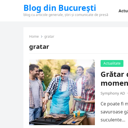
Blog din București
Actu
blog cu articole generale, știri și comunicate de presă
Home
gratar
gratar
Actualitate
Grătar 
momente
Symphony AD
·
Ce poate fi 
savuroase găt
suculente…