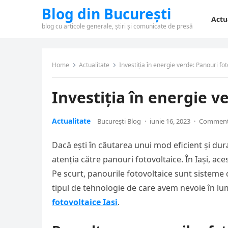
Blog din București
Actu
blog cu articole generale, știri și comunicate de presă
Home
Actualitate
Investiția în energie verde: Panouri fot
Investiția în energie v
Actualitate
București Blog
·
iunie 16, 2023
·
Comment
Dacă ești în căutarea unui mod eficient și dura
atenția către panouri fotovoltaice. În Iași, ace
Pe scurt, panourile fotovoltaice sunt sisteme 
tipul de tehnologie de care avem nevoie în l
fotovoltaice Iasi
.