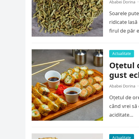
Ababei Dorina
·
Soarele puter
ridicate las
firul de păr
Actualitate
Oțetul 
gust ec
Ababei Dorina
·
Oțetul de or
când vrei să 
aciditate…
Actualitate