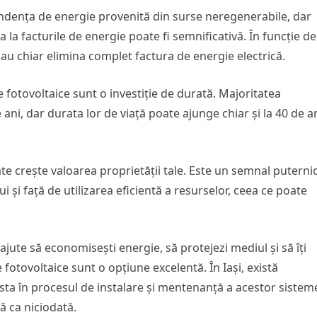
ndența de energie provenită din surse neregenerabile, dar
a la facturile de energie poate fi semnificativă. În funcție de
au chiar elimina complet factura de energie electrică.
e fotovoltaice sunt o investiție de durată. Majoritatea
ani, dar durata lor de viață poate ajunge chiar și la 40 de a
te crește valoarea proprietății tale. Este un semnal puternic
și față de utilizarea eficientă a resurselor, ceea ce poate
 ajute să economisești energie, să protejezi mediul și să îți
 fotovoltaice sunt o opțiune excelentă. În Iași, există
ta în procesul de instalare și mentenanță a acestor sistem
ă ca niciodată.