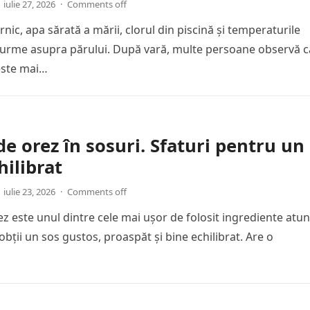
iulie 27, 2026
·
Comments off
nic, apa sărată a mării, clorul din piscină și temperaturile
ă urme asupra părului. După vară, multe persoane observă c
 este mai…
de orez în sosuri. Sfaturi pentru un
hilibrat
iulie 23, 2026
·
Comments off
ez este unul dintre cele mai ușor de folosit ingrediente atun
obții un sos gustos, proaspăt și bine echilibrat. Are o