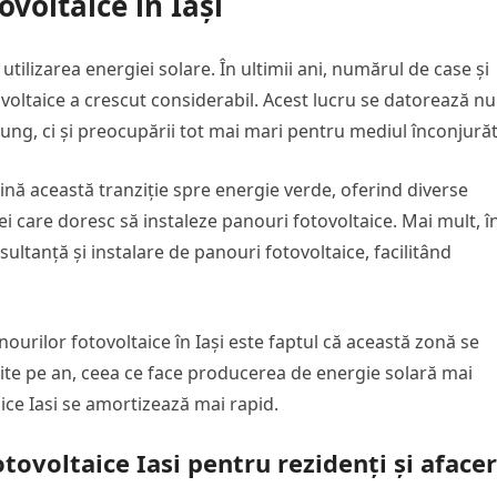
voltaice în Iași
utilizarea energiei solare. În ultimii ani, numărul de case și
ovoltaice a crescut considerabil. Acest lucru se datorează nu
ung, ci și preocupării tot mai mari pentru mediul înconjurăt
ină această tranziție spre energie verde, oferind diverse
i care doresc să instaleze panouri fotovoltaice. Mai mult, î
ultanță și instalare de panouri fotovoltaice, facilitând
ourilor fotovoltaice în Iași este faptul că această zonă se
ite pe an, ceea ce face producerea de energie solară mai
taice Iasi se amortizează mai rapid.
otovoltaice Iasi pentru rezidenți și afacer