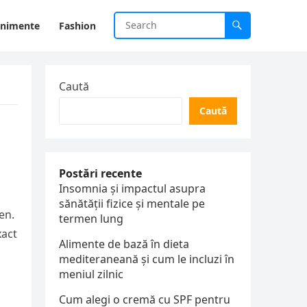
enimente
Fashion
Caută
Caută
Postări recente
Insomnia și impactul asupra
sănătății fizice și mentale pe
en.
termen lung
xact
Alimente de bază în dieta
mediteraneană și cum le incluzi în
meniul zilnic
Cum alegi o cremă cu SPF pentru