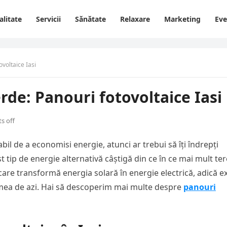
alitate
Servicii
Sănătate
Relaxare
Marketing
Ev
ovoltaice Iasi
erde: Panouri fotovoltaice Iasi
s off
bil de a economisi energie, atunci ar trebui să îți îndrepți
st tip de energie alternativă câștigă din ce în ce mai mult ter
care transformă energia solară în energie electrică, adică e
umea de azi. Hai să descoperim mai multe despre
panouri