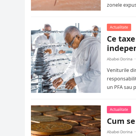
zonele expu
Actualitate
Ce taxe
indepe
Ababei Dorina
·
Veniturile di
responsabilit
un PFA sau pr
Actualitate
Cum se 
Ababei Dorina
·