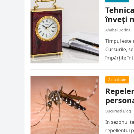
Tehnic
înveți 
Ababei Dorina
·
Timpul este 
Cursurile, s
împărțite în
Actualitate
Repelen
persona
București Blog
·
In sezonul ta
repellentul p