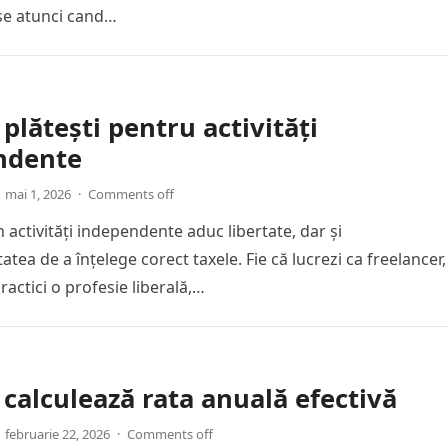
se atunci cand…
 plătești pentru activități
ndente
mai 1, 2026
·
Comments off
n activități independente aduc libertate, dar și
atea de a înțelege corect taxele. Fie că lucrezi ca freelancer,
actici o profesie liberală,…
calculează rata anuală efectivă
februarie 22, 2026
·
Comments off