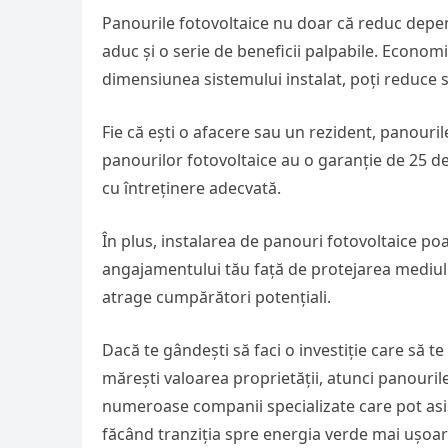
Panourile fotovoltaice nu doar că reduc depe
aduc și o serie de beneficii palpabile. Economi
dimensiunea sistemului instalat, poți reduce s
Fie că ești o afacere sau un rezident, panouril
panourilor fotovoltaice au o garanție de 25 de 
cu întreținere adecvată.
În plus, instalarea de panouri fotovoltaice poa
angajamentului tău față de protejarea mediului 
atrage cumpărători potențiali.
Dacă te gândești să faci o investiție care să te
mărești valoarea proprietății, atunci panourile
numeroase companii specializate care pot asis
făcând tranziția spre energia verde mai ușoar