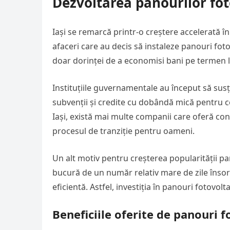
Dezvoltarea panourilor foto
Iași se remarcă printr-o creștere accelerată în 
afaceri care au decis să instaleze panouri fot
doar dorinței de a economisi bani pe termen l
Instituțiile guvernamentale au început să susț
subvenții și credite cu dobândă mică pentru ce
Iași, există mai multe companii care oferă cons
procesul de tranziție pentru oameni.
Un alt motiv pentru creșterea popularității pan
bucură de un număr relativ mare de zile însor
eficientă. Astfel, investiția în panouri fotovol
Beneficiile oferite de panouri f