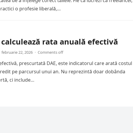
atea de a înțelege corect taxele. Fie că lucrezi ca freelancer,
actici o profesie liberală,…
calculează rata anuală efectivă
februarie 22, 2026
·
Comments off
efectivă, prescurtată DAE, este indicatorul care arată costul
 credit pe parcursul unui an. Nu reprezintă doar dobânda
ertă, ci include…