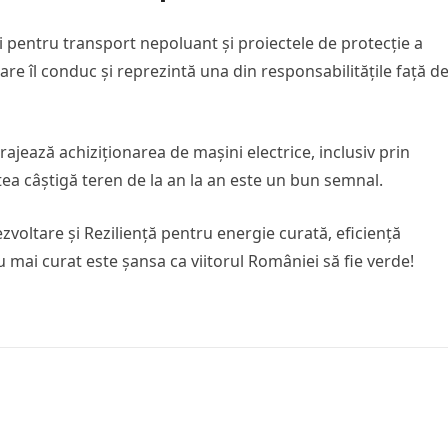
i pentru transport nepoluant și proiectele de protecție a
re îl conduc și reprezintă una din responsabilitățile față d
ajează achiziționarea de mașini electrice, inclusiv prin
a câștigă teren de la an la an este un bun semnal.
zvoltare și Reziliență pentru energie curată, eficiență
 mai curat este șansa ca viitorul României să fie verde!