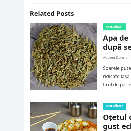
Related Posts
Actualitate
Apa de 
după se
Ababei Dorina
·
Soarele puter
ridicate las
firul de păr
Actualitate
Oțetul 
gust ec