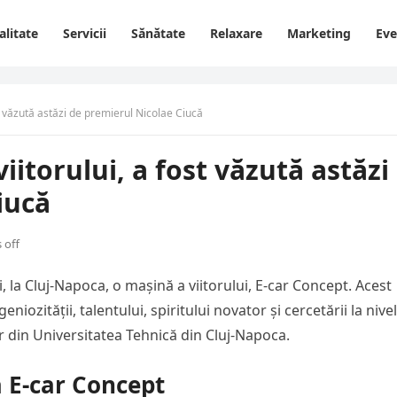
alitate
Servicii
Sănătate
Relaxare
Marketing
Ev
t văzută astăzi de premierul Nicolae Ciucă
iitorului, a fost văzută astăzi
iucă
 off
, la Cluj-Napoca, o mașină a viitorului, E-car Concept. Acest
niozității, talentului, spiritului novator și cercetării la nivel
or din Universitatea Tehnică din Cluj-Napoca.
va E-car Concept