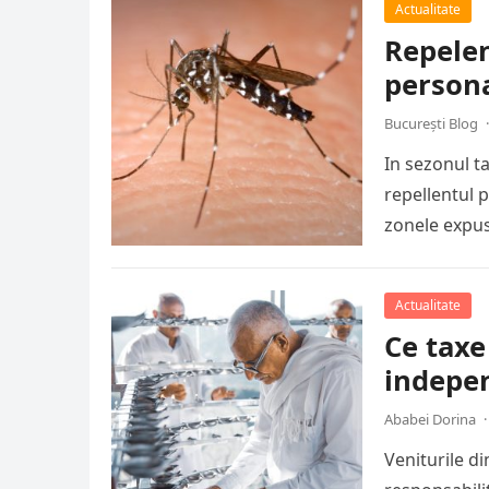
Actualitate
Repelen
persona
București Blog
·
In sezonul ta
repellentul p
zonele expu
Actualitate
Ce taxe
indepe
Ababei Dorina
·
Veniturile di