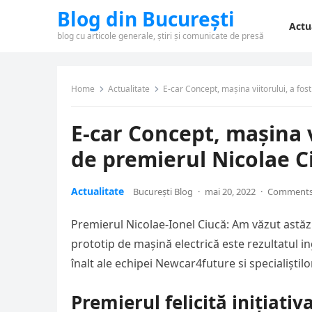
Blog din București
Actu
blog cu articole generale, știri și comunicate de presă
Home
Actualitate
E-car Concept, mașina viitorului, a fos
E-car Concept, mașina v
de premierul Nicolae C
Actualitate
București Blog
·
mai 20, 2022
·
Comments
Premierul Nicolae-Ionel Ciucă: Am văzut astăzi
prototip de mașină electrică este rezultatul inge
înalt ale echipei Newcar4future si specialiștil
Premierul felicită inițiati