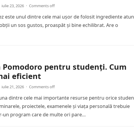
iulie 23, 2026
·
Comments off
ez este unul dintre cele mai ușor de folosit ingrediente atun
obții un sos gustos, proaspăt și bine echilibrat. Are o
a Pomodoro pentru studenți. Cum
mai eficient
iulie 21, 2026
·
Comments off
una dintre cele mai importante resurse pentru orice studen
eminarele, proiectele, examenele și viața personală trebuie
tr-un program care de multe ori pare…