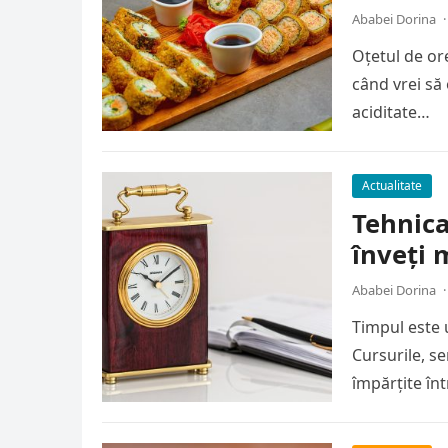
Ababei Dorina
·
Oțetul de or
când vrei să 
aciditate…
Actualitate
Tehnic
înveți 
Ababei Dorina
·
Timpul este 
Cursurile, s
împărțite în