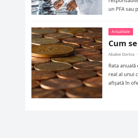
responsabilit
un PFA sau pr
Actualitate
Cum se 
Ababei Dorina
·
Rata anuală 
real al unui
afișată în of