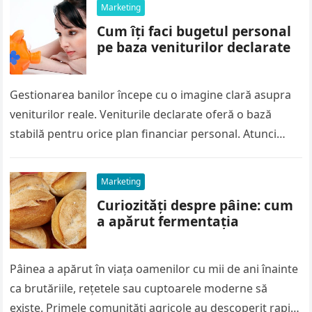
Marketing
Cum îți faci bugetul personal
pe baza veniturilor declarate
Gestionarea banilor începe cu o imagine clară asupra
veniturilor reale. Veniturile declarate oferă o bază
stabilă pentru orice plan financiar personal. Atunci
când știi exact cât câștigi…
Marketing
Curiozități despre pâine: cum
a apărut fermentația
Pâinea a apărut în viața oamenilor cu mii de ani înainte
ca brutăriile, rețetele sau cuptoarele moderne să
existe. Primele comunități agricole au descoperit rapid