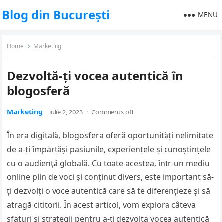
Blog din București
MENU
Home
Marketing
Dezvoltă-ți vocea autentică în
blogosferă
Marketing
iulie 2, 2023
·
Comments off
În era digitală, blogosfera oferă oportunități nelimitate
de a-ți împărtăși pasiunile, experiențele și cunoștințele
cu o audiență globală. Cu toate acestea, într-un mediu
online plin de voci și conținut divers, este important să-
ți dezvolți o voce autentică care să te diferențieze și să
atragă cititorii. În acest articol, vom explora câteva
sfaturi și strategii pentru a-ți dezvolta vocea autentică