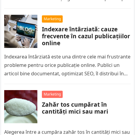
că boabele…
Marketing
Indexare întârziată: cauze
frecvente în cazul publicațiilor
online
Indexarea întârziată este una dintre cele mai frustrante
probleme pentru orice publicație online. Publici un
articol bine documentat, optimizat SEO, îl distribui în
social media, iar în…
Marketing
Zahăr tos cumpărat în
cantități mici sau mari
Alegerea între a cumpăra zahăr tos în cantități mici sau