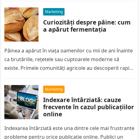
Marketing
Curiozități despre pâine: cum
a apărut fermentația
Pâinea a apărut în viața oamenilor cu mii de ani înainte
ca brutăriile, rețetele sau cuptoarele moderne să
existe. Primele comunități agricole au descoperit rapid
că boabele…
Marketing
Indexare întârziată: cauze
frecvente în cazul publicațiilor
online
Indexarea întârziată este una dintre cele mai frustrante
probleme pentru orice publicație online. Publici un