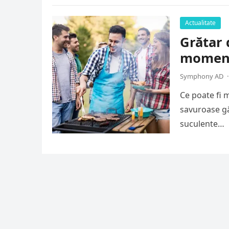
Actualitate
Grătar 
momente
Symphony AD
·
Ce poate fi 
savuroase găt
suculente…