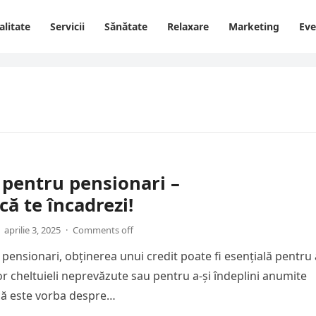
alitate
Servicii
Sănătate
Relaxare
Marketing
Ev
 pentru pensionari –
că te încadrezi!
aprilie 3, 2025
·
Comments off
 pensionari, obținerea unui credit poate fi esențială pentru 
or cheltuieli neprevăzute sau pentru a-și îndeplini anumite
 că este vorba despre…