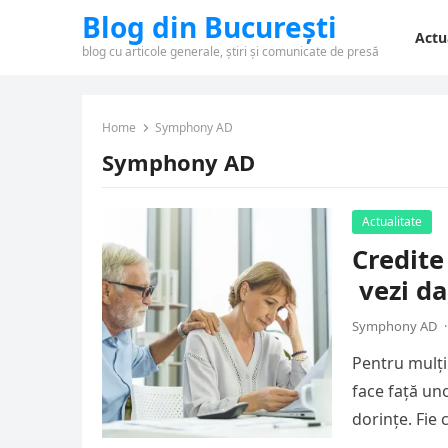
Blog din București
Actu
blog cu articole generale, știri și comunicate de presă
Home
Symphony AD
Symphony AD
Actualitate
Credite
vezi da
Symphony AD
·
Pentru mulți
face față un
dorințe. Fie